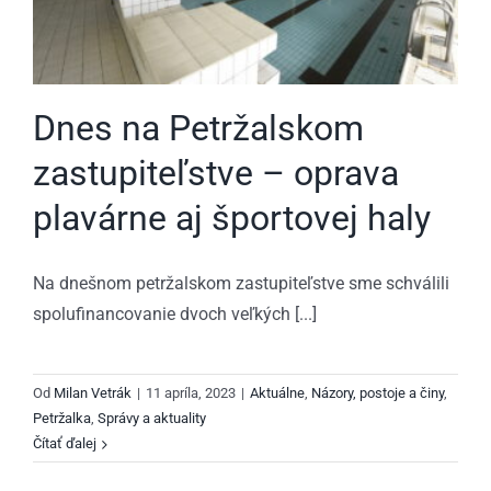
Dnes na Petržalskom
zastupiteľstve – oprava
plavárne aj športovej haly
Na dnešnom petržalskom zastupiteľstve sme schválili
spolufinancovanie dvoch veľkých [...]
Od
Milan Vetrák
|
11 apríla, 2023
|
Aktuálne
,
Názory, postoje a činy
,
Petržalka
,
Správy a aktuality
Čítať ďalej