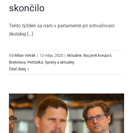
skončilo
Tento týždeň sa nám v parlamente pri schvaľovaní
školskej [...]
Od
Milan Vetrák
|
12 mája, 2023
|
Aktuálne
,
Boj proti korupcii
,
Bratislava
,
Petržalka
,
Správy a aktuality
Čítať ďalej