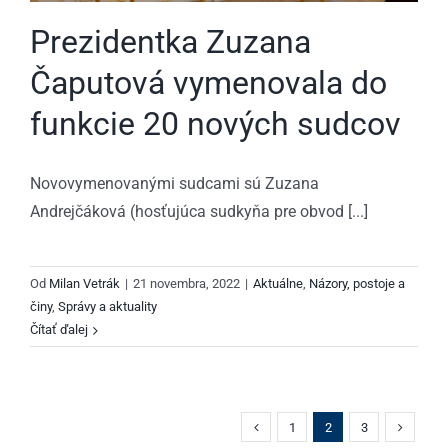
Prezidentka Zuzana
Čaputová vymenovala do
funkcie 20 nových sudcov
Novovymenovanými sudcami sú Zuzana
Andrejčáková (hosťujúca sudkyňa pre obvod [...]
Od
Milan Vetrák
|
21 novembra, 2022
|
Aktuálne
,
Názory, postoje a
činy
,
Správy a aktuality
Čítať ďalej
1
2
3