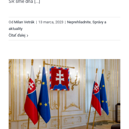
SR sme dňa [...]
Od
Milan Vetrák
|
13 marca, 2023
|
Neprehliadnite
,
Správy a
aktuality
Čítať ďalej