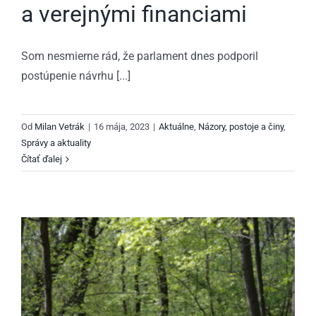
a verejnými financiami
Som nesmierne rád, že parlament dnes podporil
postúpenie návrhu [...]
Od
Milan Vetrák
|
16 mája, 2023
|
Aktuálne
,
Názory, postoje a činy
,
Správy a aktuality
Čítať ďalej