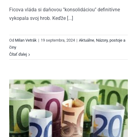
Ficova vláda si daňovou "konsolidáciou" definitívne
vykopala svoj hrob. Keďže [...]
Od
Milan Vetrák
|
19 septembra, 2024
|
Aktuálne
,
Názory, postoje a
činy
Čítať ďalej