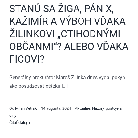
STANÚ SA ŽIGA, PÁN X,
KAŽIMÍR A VÝBOH VĎAKA
ŽILINKOVI „CTIHODNÝMI
OBČANMI“? ALEBO VĎAKA
FICOVI?
Generálny prokurátor Maroš Žilinka dnes vydal pokyn
ako posudzovať otázku [...]
Od
Milan Vetrák
|
14 augusta, 2024
|
Aktuálne
,
Názory, postoje a
činy
Čítať ďalej