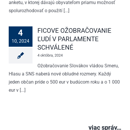
anketu, v ktorej dávajú obyvateľom priamu možnosť
spolurozhodovať o použití [...]
FICOVE OŽOBRAČOVANIE
4
ĽUDÍ V PARLAMENTE
10, 2024
SCHVÁLENÉ
4 októbra, 2024
Ožobračovanie Slovákov vládou Smeru,
Hlasu a SNS naberá nové obludné rozmery. Každý
jeden občan príde o 500 eur v budúcom roku a o 1 000
eur v [...]
viac správ…