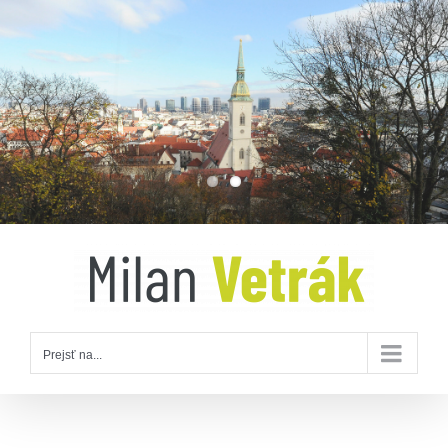
Skip
to
content
Prejsť na...