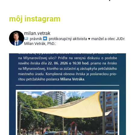
môj
instagram
milan.vetrak
právnik
protikorupčný aktivista
♥️ manžel a otec
JUDr.
Milan Vetrák, PhD.: