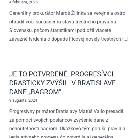
4 februára, 2026
Generálny prokurátor Maroš Žilinka sa verejne a ostro
ohradil voči súčasnému stavu trestného práva na
Slovensku, pričom štatistikami podložil viaceré
závažné tvrdenia o dopade Ficovej novely trestných [...]
JE TO POTVRDENÉ. PROGRESÍVCI
DRASTICKY ZVÝŠILI V BRATISLAVE
DANE „BAGROM“.
9 augusta, 2024
Progresívny primátor Bratislavy Matúš Vallo presadil
za pomoci svojich poslancov zvýšenie dane z
nehnuteľnosti bagrom. Ukážkovo tým porušil pravidlá
legislatívneho procesu, čo potvrdila aj generálna