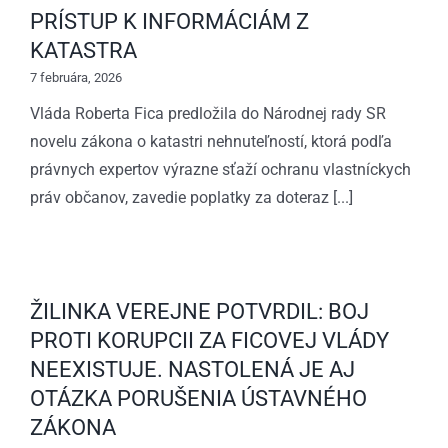
PRÍSTUP K INFORMÁCIÁM Z
PRÍSTUP
POSLANECKÉ
KATASTRA
K
PRIORITY
7 februára, 2026
INFORMÁCIÁM
Vláda Roberta Fica predložila do Národnej rady SR
Z
novelu zákona o katastri nehnuteľností, ktorá podľa
právnych expertov výrazne sťaží ochranu vlastníckych
KATASTRA
práv občanov, zavedie poplatky za doteraz [...]
ŽILINKA VEREJNE POTVRDIL: BOJ
PROTI KORUPCII ZA FICOVEJ VLÁDY
NEEXISTUJE. NASTOLENÁ JE AJ
OTÁZKA PORUŠENIA ÚSTAVNÉHO
ZÁKONA