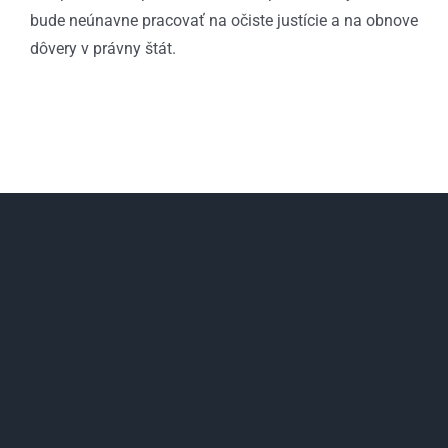
bude neúnavne pracovať na očiste justície a na obnove
dôvery v právny štát.