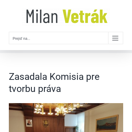
Skip
to
content
Prejsť na...
Zasadala Komisia pre
tvorbu práva
Zobraziť
väčší
obrázok