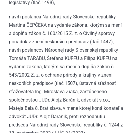
legislatívy (tlač 1498),
návrh poslanca Národnej rady Slovenskej republiky
Martina ČEPČEKA na vydanie zákona, ktorým sa mení
a dopĺňa zákon č. 160/2015 Z. z. o Civilný sporový
poriadok v znení neskorších predpisov (tlač 1447),
návrh poslancov Národnej rady Slovenskej republiky
Tomáša TARABU, Štefana KUFFU a Filipa KUFFU na
vydanie zákona, ktorým sa mení a dopĺňa zákon č.
543/2002 Z. z. o ochrane prírody a krajiny v znení
neskorších predpisov (tlač 1507), ústavná sťažnosť
sťažovateľa Ing. Miroslava Žiaka, zastúpeného
spoločnosťou JUDr. Alojz Baránik, advokát s.r.o.,
Mateja Bela 8, Bratislava, v mene ktorej koná konateľ a
advokát JUDr. Alojz Baránik, proti rozhodnutiu
predsedu Národnej rady Slovenskej republiky č. 1244 z