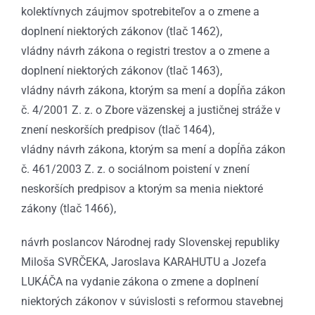
kolektívnych záujmov spotrebiteľov a o zmene a
doplnení niektorých zákonov (tlač 1462),
vládny návrh zákona o registri trestov a o zmene a
doplnení niektorých zákonov (tlač 1463),
vládny návrh zákona, ktorým sa mení a dopĺňa zákon
č. 4/2001 Z. z. o Zbore väzenskej a justičnej stráže v
znení neskorších predpisov (tlač 1464),
vládny návrh zákona, ktorým sa mení a dopĺňa zákon
č. 461/2003 Z. z. o sociálnom poistení v znení
neskorších predpisov a ktorým sa menia niektoré
zákony (tlač 1466),
návrh poslancov Národnej rady Slovenskej republiky
Miloša SVRČEKA, Jaroslava KARAHUTU a Jozefa
LUKÁČA na vydanie zákona o zmene a doplnení
niektorých zákonov v súvislosti s reformou stavebnej