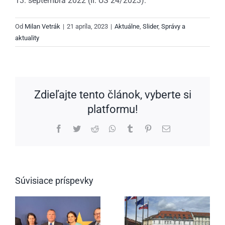
13. septembra 2022 (II. ÚS 24/2023).
Od
Milan Vetrák
|
21 apríla, 2023
|
Aktuálne
,
Slider
,
Správy a
aktuality
Zdieľajte tento článok, vyberte si
platformu!
Facebook
Twitter
Reddit
WhatsApp
Tumblr
Pinterest
Email
Súvisiace príspevky