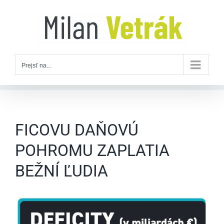
Skip
to
content
Prejsť na...
FICOVU DAŇOVÚ
POHROMU ZAPLATIA
BEŽNÍ ĽUDIA
Zobraziť
väčší