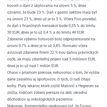
hovoril o dani z ubytovania na úrovni 5 %, dnes
oznámil, že bude 23 %. Daň v gastro sektore mala byť
na úrovni 23 %, dnes už je to 5 %. Včera Fico povedal,
že daň z finančných transakcií bude 0,35 % do limitu
30 EUR, dnes je to už 0,4 % a do limitu 40 EUR.
Zdanenie výberov hotovosti bolo odprezentované na
úrovni 0,7% a dnes je to už 0,8%. Rovnako včera
avizovali zdanenie firiem 22 %-nou daňou právnických
osôb, ak majú zdaniteľný príjem nad 5 miliónov EUR,
dnes je to už nad 1 milión EUR.
Chaos v priamom prenose, nehovoriac o tom, že vyššie
dane zasiahnu aj športovcov, či tých, či radi čítajú
knihy. Platy lekárov, ktoré zvýšil Matovič s Hegerom sa
znížia, rodičom zoberú peniaze na deti, okradnú
dôchodcov aj onkologických pacientov.
Nakoniec, Kamenického opakovanú lož, že Ficova