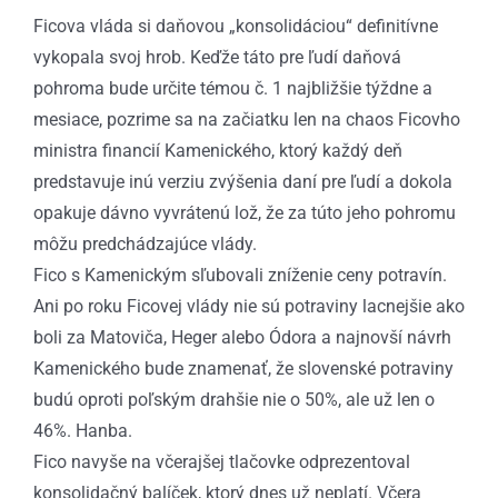
Ficova vláda si daňovou „konsolidáciou“ definitívne
vykopala svoj hrob. Keďže táto pre ľudí daňová
pohroma bude určite témou č. 1 najbližšie týždne a
mesiace, pozrime sa na začiatku len na chaos Ficovho
ministra financií Kamenického, ktorý každý deň
predstavuje inú verziu zvýšenia daní pre ľudí a dokola
opakuje dávno vyvrátenú lož, že za túto jeho pohromu
môžu predchádzajúce vlády.
Fico s Kamenickým sľubovali zníženie ceny potravín.
Ani po roku Ficovej vlády nie sú potraviny lacnejšie ako
boli za Matoviča, Heger alebo Ódora a najnovší návrh
Kamenického bude znamenať, že slovenské potraviny
budú oproti poľským drahšie nie o 50%, ale už len o
46%. Hanba.
Fico navyše na včerajšej tlačovke odprezentoval
konsolidačný balíček, ktorý dnes už neplatí. Včera