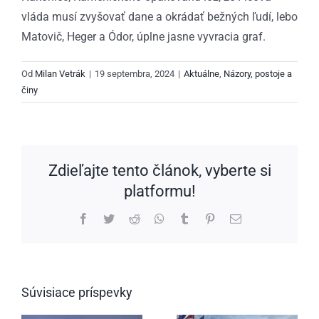
vláda musí zvyšovať dane a okrádať bežných ľudí, lebo
Matovič, Heger a Ódor, úplne jasne vyvracia graf.
Od
Milan Vetrák
|
19 septembra, 2024
|
Aktuálne
,
Názory, postoje a
činy
Zdieľajte tento článok, vyberte si
platformu!
Facebook
Twitter
Reddit
WhatsApp
Tumblr
Pinterest
Email
Súvisiace príspevky