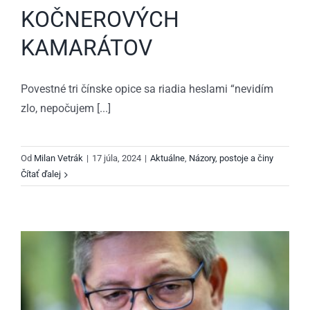
KOČNEROVÝCH
KAMARÁTOV
Povestné tri čínske opice sa riadia heslami “nevidím
zlo, nepočujem [...]
Od
Milan Vetrák
|
17 júla, 2024
|
Aktuálne
,
Názory, postoje a činy
Čítať ďalej