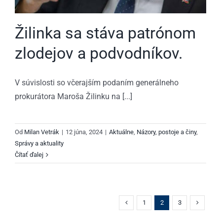
Žilinka sa stáva patrónom
zlodejov a podvodníkov.
V súvislosti so včerajším podaním generálneho
prokurátora Maroša Žilinku na [...]
Od
Milan Vetrák
|
12 júna, 2024
|
Aktuálne
,
Názory, postoje a činy
,
Správy a aktuality
Čítať ďalej
1
2
3