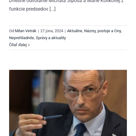
Dnešné odvolanie Michala Šipoša a Márie Kolíkovej z
funkcie predsedov [...]
Od
Milan Vetrák
|
27 júna, 2024
|
Aktuálne
,
Názory, postoje a činy
,
Neprehliadnite
,
Správy a aktuality
Čítať ďalej