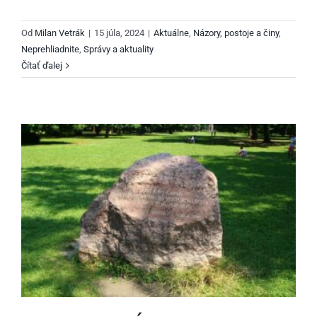
Od
Milan Vetrák
|
15 júla, 2024
|
Aktuálne
,
Názory, postoje a činy
,
Neprehliadnite
,
Správy a aktuality
Čítať ďalej