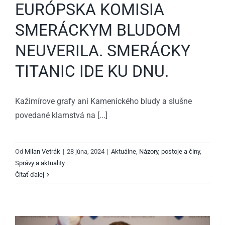
EURÓPSKA KOMISIA
SMERÁCKYM BLUDOM
NEUVERILA. SMERÁCKY
TITANIC IDE KU DNU.
Kažimírove grafy ani Kamenického bludy a slušne
povedané klamstvá na [...]
Od
Milan Vetrák
|
28 júna, 2024
|
Aktuálne
,
Názory, postoje a činy
,
Správy a aktuality
Čítať ďalej