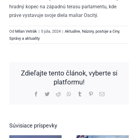
hradný kopec na západnú terasu parlamentu, kde
práve vystavuje svoje diela maliar Oscitý.
Od
Milan Vetrák
|
5 júla, 2024
|
Aktuálne
,
Názory, postoje a činy
,
Správy a aktuality
Zdieľajte tento článok, vyberte si
platformu!
Facebook
Twitter
Reddit
WhatsApp
Tumblr
Pinterest
Email
Súvisiace príspevky