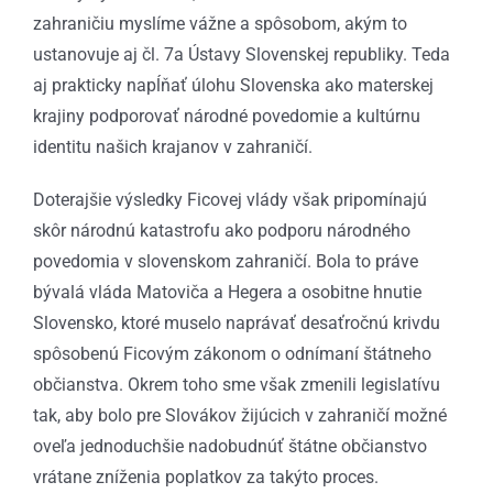
zahraničiu myslíme vážne a spôsobom, akým to
ustanovuje aj čl. 7a Ústavy Slovenskej republiky. Teda
aj prakticky napĺňať úlohu Slovenska ako materskej
krajiny podporovať národné povedomie a kultúrnu
identitu našich krajanov v zahraničí.
Doterajšie výsledky Ficovej vlády však pripomínajú
skôr národnú katastrofu ako podporu národného
povedomia v slovenskom zahraničí. Bola to práve
bývalá vláda Matoviča a Hegera a osobitne hnutie
Slovensko, ktoré muselo naprávať desaťročnú krivdu
spôsobenú Ficovým zákonom o odnímaní štátneho
občianstva. Okrem toho sme však zmenili legislatívu
tak, aby bolo pre Slovákov žijúcich v zahraničí možné
oveľa jednoduchšie nadobudnúť štátne občianstvo
vrátane zníženia poplatkov za takýto proces.