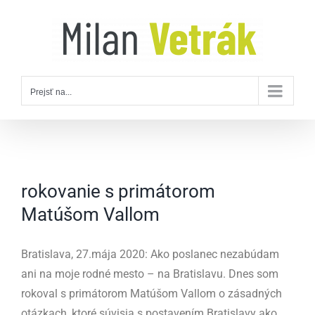
Skip
to
content
Prejsť na...
rokovanie s primátorom
Matúšom Vallom
Bratislava, 27.mája 2020: Ako poslanec nezabúdam
ani na moje rodné mesto – na Bratislavu. Dnes som
rokoval s primátorom Matúšom Vallom o zásadných
otázkach, ktoré súvisia s postavením Bratislavy ako