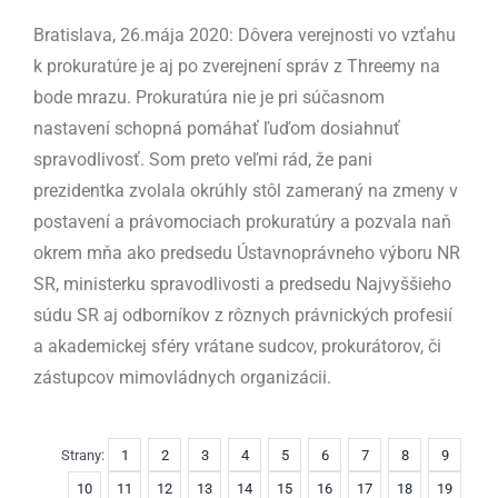
Bratislava, 26.mája 2020: Dôvera verejnosti vo vzťahu
k prokuratúre je aj po zverejnení správ z Threemy na
bode mrazu. Prokuratúra nie je pri súčasnom
nastavení schopná pomáhať ľuďom dosiahnuť
spravodlivosť. Som preto veľmi rád, že pani
prezidentka zvolala okrúhly stôl zameraný na zmeny v
postavení a právomociach prokuratúry a pozvala naň
okrem mňa ako predsedu Ústavnoprávneho výboru NR
SR, ministerku spravodlivosti a predsedu Najvyššieho
súdu SR aj odborníkov z rôznych právnických profesií
a akademickej sféry vrátane sudcov, prokurátorov, či
zástupcov mimovládnych organizácii.
Strany:
1
2
3
4
5
6
7
8
9
10
11
12
13
14
15
16
17
18
19