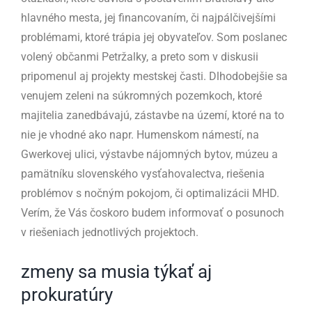
hlavného mesta, jej financovaním, či najpálčivejšími
problémami, ktoré trápia jej obyvateľov. Som poslanec
volený občanmi Petržalky, a preto som v diskusii
pripomenul aj projekty mestskej časti. Dlhodobejšie sa
venujem zeleni na súkromných pozemkoch, ktoré
majitelia zanedbávajú, zástavbe na území, ktoré na to
nie je vhodné ako napr. Humenskom námestí, na
Gwerkovej ulici, výstavbe nájomných bytov, múzeu a
pamätníku slovenského vysťahovalectva, riešenia
problémov s nočným pokojom, či optimalizácii MHD.
Verím, že Vás čoskoro budem informovať o posunoch
v riešeniach jednotlivých projektoch.
zmeny sa musia týkať aj
prokuratúry