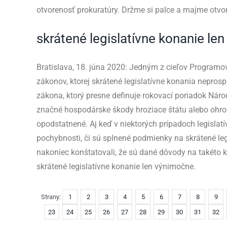
otvorenosť prokuratúry. Držme si palce a majme otv
skrátené legislatívne konanie le
Bratislava, 18. júna 2020: Jedným z cieľov Programov
zákonov, ktorej skrátené legislatívne konania neprosp
zákona, ktorý presne definuje rokovací poriadok Náro
značné hospodárske škody hroziace štátu alebo ohroz
opodstatnené. Aj keď v niektorých prípadoch legisla
pochybnosti, či sú splnené podmienky na skrátené leg
nakoniec konštatovali, že sú dané dôvody na takéto k
skrátené legislatívne konanie len výnimočne.
Strany:
1
2
3
4
5
6
7
8
9
23
24
25
26
27
28
29
30
31
32