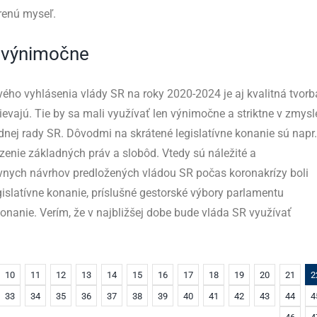
orenú myseľ.
n výnimočne
ého vyhlásenia vlády SR na roky 2020-2024 je aj kvalitná tvorb
ievajú. Tie by sa mali využívať len výnimočne a striktne v zmysl
dnej rady SR. Dôvodmi na skrátené legislatívne konanie sú napr.
enie základných práv a slobôd. Vtedy sú náležité a
tívnych návrhov predložených vládou SR počas koronakrízy boli
islatívne konanie, príslušné gestorské výbory parlamentu
onanie. Verím, že v najbližšej dobe bude vláda SR využívať
10
11
12
13
14
15
16
17
18
19
20
21
2
33
34
35
36
37
38
39
40
41
42
43
44
4