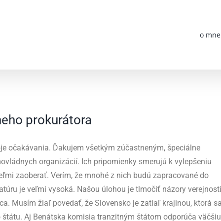
o mne
neho prokurátora
 moje očakávania. Ďakujem všetkým zúčastneným, špeciálne
vládnych organizácií. Ich pripomienky smerujú k vylepšeniu
eľmi zaoberať. Verím, že mnohé z nich budú zapracované do
túru je veľmi vysoká. Našou úlohou je tlmočiť názory verejnosti
. Musím žiaľ povedať, že Slovensko je zatiaľ krajinou, ktorá s
tátu. Aj Benátska komisia tranzitným štátom odporúča väčšiu