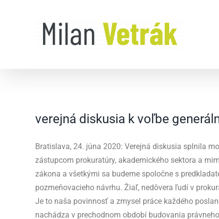
Skip
to
content
verejná diskusia k voľbe generál
Bratislava, 24. júna 2020: Verejná diskusia splnila
zástupcom prokuratúry, akademického sektora a mimo
zákona a všetkými sa budeme spoločne s predkladat
pozmeňovacieho návrhu. Žiaľ, nedôvera ľudí v prokura
Je to naša povinnosť a zmysel práce každého poslanca
nachádza v prechodnom období budovania právneho š