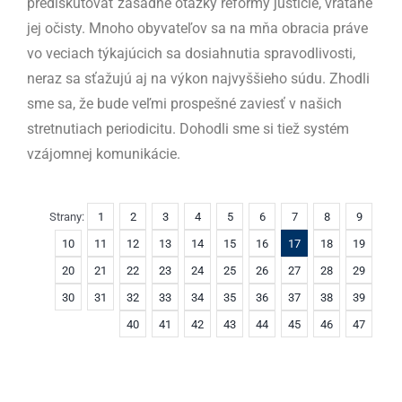
prediskutovať zásadné otázky reformy justície, vrátane
jej očisty. Mnoho obyvateľov sa na mňa obracia práve
vo veciach týkajúcich sa dosiahnutia spravodlivosti,
neraz sa sťažujú aj na výkon najvyššieho súdu. Zhodli
sme sa, že bude veľmi prospešné zaviesť v našich
stretnutiach periodicitu. Dohodli sme si tiež systém
vzájomnej komunikácie.
Strany:
1
2
3
4
5
6
7
8
9
10
11
12
13
14
15
16
17
18
19
20
21
22
23
24
25
26
27
28
29
30
31
32
33
34
35
36
37
38
39
40
41
42
43
44
45
46
47