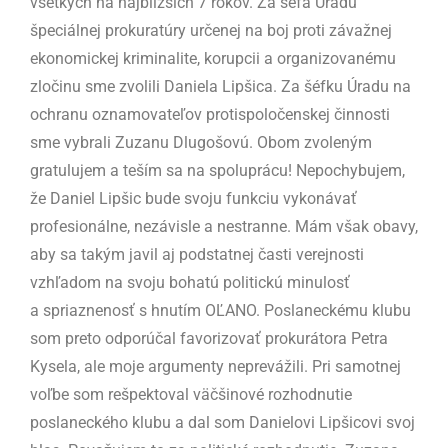
všetkých na najbližších 7 rokov. Za šéfa Úradu
špeciálnej prokuratúry určenej na boj proti závažnej
ekonomickej kriminalite, korupcii a organizovanému
zločinu sme zvolili Daniela Lipšica. Za šéfku Úradu na
ochranu oznamovateľov protispoločenskej činnosti
sme vybrali Zuzanu Dlugošovú. Obom zvoleným
gratulujem a teším sa na spoluprácu! Nepochybujem,
že Daniel Lipšic bude svoju funkciu vykonávať
profesionálne, nezávisle a nestranne. Mám však obavy,
aby sa takým javil aj podstatnej časti verejnosti
vzhľadom na svoju bohatú politickú minulosť
a spriaznenosť s hnutím OĽANO. Poslaneckému klubu
som preto odporúčal favorizovať prokurátora Petra
Kysela, ale moje argumenty neprevážili. Pri samotnej
voľbe som rešpektoval väčšinové rozhodnutie
poslaneckého klubu a dal som Danielovi Lipšicovi svoj