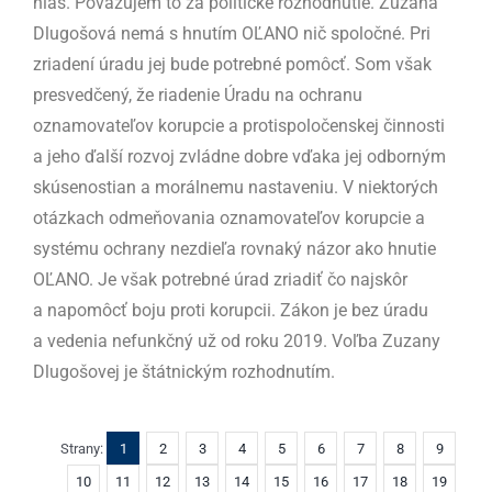
hlas. Považujem to za politické rozhodnutie. Zuzana
Dlugošová nemá s hnutím OĽANO nič spoločné. Pri
zriadení úradu jej bude potrebné pomôcť. Som však
presvedčený, že riadenie Úradu na ochranu
oznamovateľov korupcie a protispoločenskej činnosti
a jeho ďalší rozvoj zvládne dobre vďaka jej odborným
skúsenostian a morálnemu nastaveniu. V niektorých
otázkach odmeňovania oznamovateľov korupcie a
systému ochrany nezdieľa rovnaký názor ako hnutie
OĽANO. Je však potrebné úrad zriadiť čo najskôr
a napomôcť boju proti korupcii. Zákon je bez úradu
a vedenia nefunkčný už od roku 2019. Voľba Zuzany
Dlugošovej je štátnickým rozhodnutím.
Strany:
1
2
3
4
5
6
7
8
9
10
11
12
13
14
15
16
17
18
19