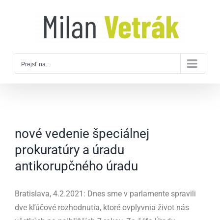
Skip
to
content
Prejsť na...
nové vedenie špeciálnej
prokuratúry a úradu
antikorupčného úradu
Bratislava, 4.2.2021: Dnes sme v parlamente spravili
dve kľúčové rozhodnutia, ktoré ovplyvnia život nás