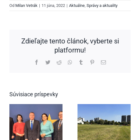
Od
Milan Vetrák
|
11 júna, 2022
|
Aktuálne
,
Správy a aktuality
Zdieľajte tento článok, vyberte si
platformu!
Facebook
Twitter
Reddit
WhatsApp
Tumblr
Pinterest
Email
Súvisiace príspevky