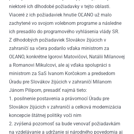
niektoré ich dlhodobé požiadavky v tejto oblasti.
Viaceré z ich požiadaviek hnutie OĽANO už malo
zachytené vo svojom volebnom programe a následne
ich presadilo do programového vyhlásenia vlády SR.
Z dlhodobých požiadaviek Slovákov žijúcich v
zahraničí sa včera podarilo vďaka ministrom za
OĽANO, konkrétne Igorovi Matovičovi, Natálii Milanovej
a Romanovi Mikulcovi, ale aj vďaka spolupráci s
ministrom za SaS Ivanom Korčokom a predsedom
Úradu pre Slovákov žijúcich v zahraničí Milanom
Jánom Pilipom, presadiť najmä tieto:
1. posilnenie postavenia a právomocí Úradu pre
Slovákov žijúcich v zahraničí a celková modernizácia
koncepcie štátnej politiky voči nim
2. zvýšená pozornosť sa bude venovať požiadavkám
na vzdelávanie a udržanie si národného povedomia aj