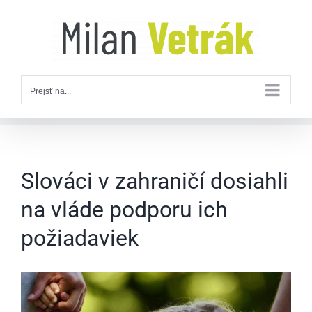
Skip
to
content
Prejsť na...
Slováci v zahraničí dosiahli
na vláde podporu ich
požiadaviek
Zobraziť
väčší