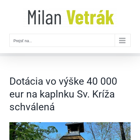
Skip
to
content
Prejsť na...
Dotácia vo výške 40 000
eur na kaplnku Sv. Kríža
schválená
Zobraziť
väčší