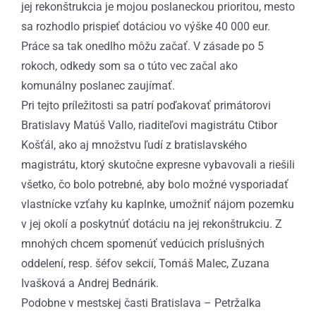
jej rekonštrukcia je mojou poslaneckou prioritou, mesto
sa rozhodlo prispieť dotáciou vo výške 40 000 eur.
Práce sa tak onedlho môžu začať. V zásade po 5
rokoch, odkedy som sa o túto vec začal ako
komunálny poslanec zaujímať.
Pri tejto príležitosti sa patrí poďakovať primátorovi
Bratislavy Matúš Vallo, riaditeľovi magistrátu Ctibor
Košťál, ako aj množstvu ľudí z bratislavského
magistrátu, ktorý skutočne expresne vybavovali a riešili
všetko, čo bolo potrebné, aby bolo možné vysporiadať
vlastnícke vzťahy ku kaplnke, umožniť nájom pozemku
v jej okolí a poskytnúť dotáciu na jej rekonštrukciu. Z
mnohých chcem spomenúť vedúcich príslušných
oddelení, resp. šéfov sekcií, Tomáš Malec, Zuzana
Ivašková a Andrej Bednárik.
Podobne v mestskej časti Bratislava – Petržalka