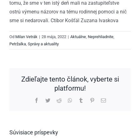
tomu, že sme v ten istý deň mali na zastupiteľstve
ostrú výmenu názorov na tému rodinnej pomoci a nič
sme si nedarovali. Ctibor Košťál Zuzana Ivaskova
Od
Milan Vetrák
|
28 mája, 2022
|
Aktuálne
,
Neprehliadnite
,
Petržalka
,
Správy a aktuality
Zdieľajte tento článok, vyberte si
platformu!
Facebook
Twitter
Reddit
WhatsApp
Tumblr
Pinterest
Email
Súvisiace príspevky