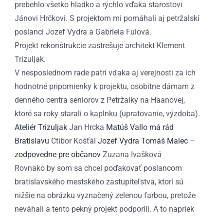
prebehlo všetko hladko a rýchlo vďaka starostovi
Jánovi Hrčkovi. S projektom mi pomáhali aj petržalskí
poslanci Jozef Vydra a Gabriela Fulová.
Projekt rekonštrukcie zastrešuje architekt Klement
Trizuljak.
V nesposlednom rade patrí vďaka aj verejnosti za ich
hodnotné pripomienky k projektu, osobitne dámam z
denného centra seniorov z Petržalky na Haanovej,
ktoré sa roky starali o kaplnku (upratovanie, výzdoba).
Ateliér Trizuljak
Jan Hrcka
Matúš Vallo má rád
Bratislavu
Ctibor Košťál
Jozef Vydra
Tomáš Malec –
zodpovedne pre občanov
Zuzana Ivašková
Rovnako by som sa chcel poďakovať poslancom
bratislavského mestského zastupiteľstva, ktorí sú
nižšie na obrázku vyznačený zelenou farbou, pretože
neváhali a tento pekný projekt podporili. A to napriek