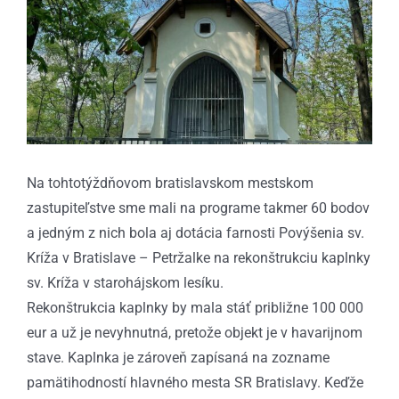
obrázok
Na tohtotýždňovom bratislavskom mestskom
zastupiteľstve sme mali na programe takmer 60 bodov
a jedným z nich bola aj dotácia farnosti Povýšenia sv.
Kríža v Bratislave – Petržalke na rekonštrukciu kaplnky
sv. Kríža v starohájskom lesíku.
Rekonštrukcia kaplnky by mala stáť približne 100 000
eur a už je nevyhnutná, pretože objekt je v havarijnom
stave. Kaplnka je zároveň zapísaná na zozname
pamätihodností hlavného mesta SR Bratislavy. Keďže