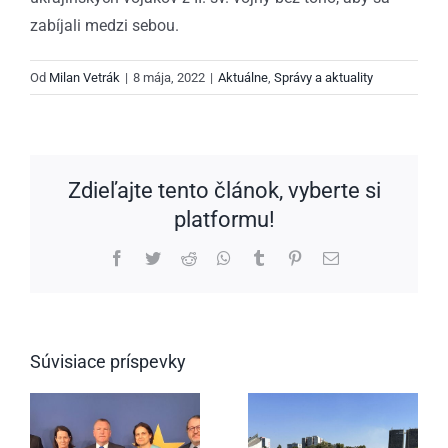
zabíjali medzi sebou.
Od
Milan Vetrák
|
8 mája, 2022
|
Aktuálne
,
Správy a aktuality
Zdieľajte tento článok, vyberte si
platformu!
Facebook
Twitter
Reddit
WhatsApp
Tumblr
Pinterest
Email
Súvisiace príspevky