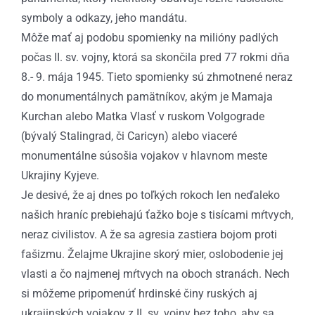
symboly a odkazy, jeho mandátu.
Môže mať aj podobu spomienky na milióny padlých
počas II. sv. vojny, ktorá sa skončila pred 77 rokmi dňa
8.- 9. mája 1945. Tieto spomienky sú zhmotnené neraz
do monumentálnych pamätníkov, akým je Mamaja
Kurchan alebo Matka Vlasť v ruskom Volgograde
(bývalý Stalingrad, či Caricyn) alebo viaceré
monumentálne súsošia vojakov v hlavnom meste
Ukrajiny Kyjeve.
Je desivé, že aj dnes po toľkých rokoch len neďaleko
našich hraníc prebiehajú ťažko boje s tisícami mŕtvych,
neraz civilistov. A že sa agresia zastiera bojom proti
fašizmu. Želajme Ukrajine skorý mier, oslobodenie jej
vlasti a čo najmenej mŕtvych na oboch stranách. Nech
si môžeme pripomenúť hrdinské činy ruských aj
ukrajinských vojakov z II. sv. vojny bez toho, aby sa