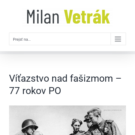
Skip
to
content
Prejsť na...
Víťazstvo nad fašizmom –
77 rokov PO
Zobraziť
väčší
obrázok