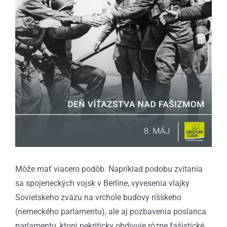
Môže mať viacero podôb. Napríklad podobu zvítania
sa spojeneckých vojsk v Berlíne, vyvesenia vlajky
Sovietskeho zväzu na vrchole budovy ríšskeho
(nemeckého parlamentu), ale aj pozbavenia poslanca
parlamentu, ktorý nekriticky obdivuje rôzne fašistické