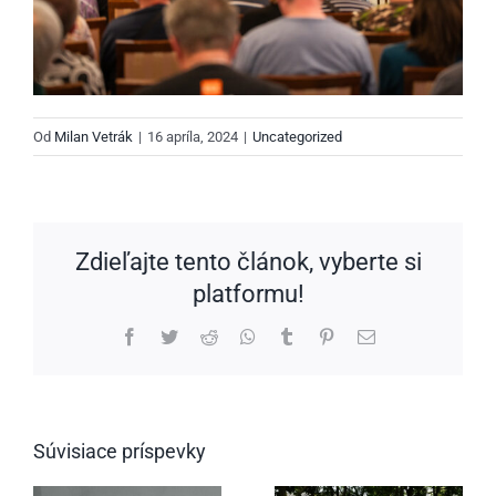
Od
Milan Vetrák
|
16 apríla, 2024
|
Uncategorized
Zdieľajte tento článok, vyberte si
platformu!
Facebook
Twitter
Reddit
WhatsApp
Tumblr
Pinterest
Email
Súvisiace príspevky