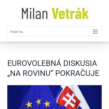
Skip
to
content
Prejsť na...
EUROVOLEBNÁ DISKUSIA
„NA ROVINU“ POKRAČUJE
Zobraziť
väčší
obrázok