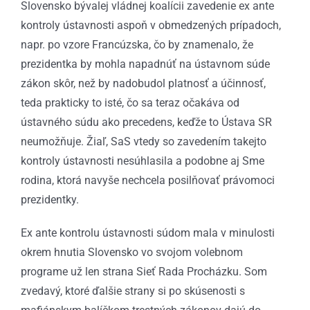
Slovensko bývalej vládnej koalícii zavedenie ex ante
kontroly ústavnosti aspoň v obmedzených prípadoch,
napr. po vzore Francúzska, čo by znamenalo, že
prezidentka by mohla napadnúť na ústavnom súde
zákon skôr, než by nadobudol platnosť a účinnosť,
teda prakticky to isté, čo sa teraz očakáva od
ústavného súdu ako precedens, keďže to Ústava SR
neumožňuje. Žiaľ, SaS vtedy so zavedením takejto
kontroly ústavnosti nesúhlasila a podobne aj Sme
rodina, ktorá navyše nechcela posilňovať právomoci
prezidentky.
Ex ante kontrolu ústavnosti súdom mala v minulosti
okrem hnutia Slovensko vo svojom volebnom
programe už len strana Sieť Rada Procházku. Som
zvedavý, ktoré ďalšie strany si po skúsenosti s