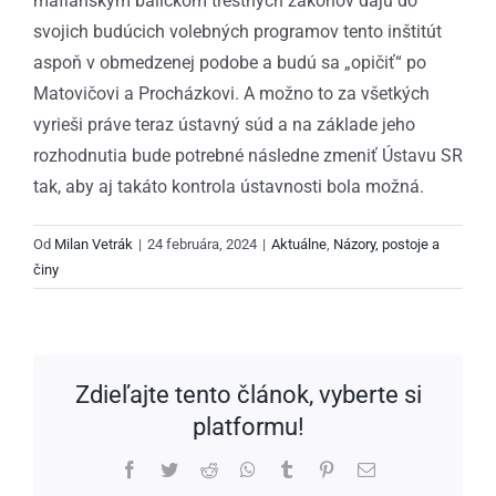
mafiánskym balíčkom trestných zákonov dajú do
svojich budúcich volebných programov tento inštitút
aspoň v obmedzenej podobe a budú sa „opičiť“ po
Matovičovi a Procházkovi. A možno to za všetkých
vyrieši práve teraz ústavný súd a na základe jeho
rozhodnutia bude potrebné následne zmeniť Ústavu SR
tak, aby aj takáto kontrola ústavnosti bola možná.
Od
Milan Vetrák
|
24 februára, 2024
|
Aktuálne
,
Názory, postoje a
činy
Zdieľajte tento článok, vyberte si
platformu!
Facebook
Twitter
Reddit
WhatsApp
Tumblr
Pinterest
Email