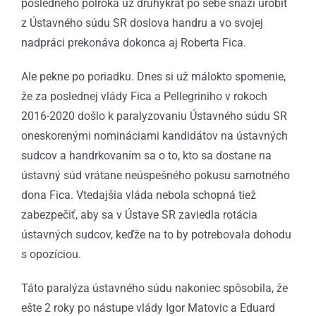
posledného polroka už druhýkrát po sebe snaží urobiť
z Ústavného súdu SR doslova handru a vo svojej
nadpráci prekonáva dokonca aj Roberta Fica.
Ale pekne po poriadku. Dnes si už málokto spomenie,
že za poslednej vlády Fica a Pellegriniho v rokoch
2016-2020 došlo k paralyzovaniu Ústavného súdu SR
oneskorenými nomináciami kandidátov na ústavných
sudcov a handrkovaním sa o to, kto sa dostane na
ústavný súd vrátane neúspešného pokusu samotného
dona Fica. Vtedajšia vláda nebola schopná tiež
zabezpečiť, aby sa v Ústave SR zaviedla rotácia
ústavných sudcov, keďže na to by potrebovala dohodu
s opozíciou.
Táto paralýza ústavného súdu nakoniec spôsobila, že
ešte 2 roky po nástupe vlády Igor Matovic a Eduard