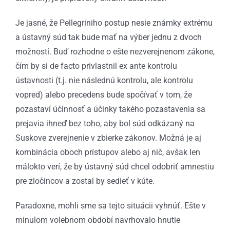
Je jasné, že Pellegriniho postup nesie známky extrému
a ústavný súd tak bude mať na výber jednu z dvoch
možností. Buď rozhodne o ešte nezverejnenom zákone,
čím by si de facto privlastnil ex ante kontrolu
ústavnosti (t.j. nie následnú kontrolu, ale kontrolu
vopred) alebo precedens bude spočívať v tom, že
pozastaví účinnosť a účinky takého pozastavenia sa
prejavia ihneď bez toho, aby bol súd odkázaný na
Suskove zverejnenie v zbierke zákonov. Možná je aj
kombinácia oboch prístupov alebo aj nič, avšak len
málokto verí, že by ústavný súd chcel odobriť amnestiu
pre zločincov a zostal by sedieť v kúte.
Paradoxne, mohli sme sa tejto situácii vyhnúť. Ešte v
minulom volebnom období navrhovalo hnutie