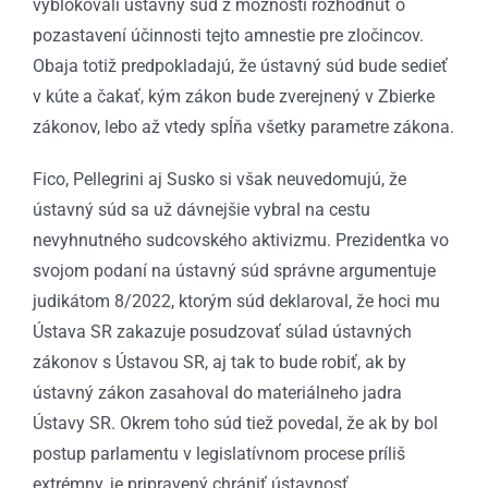
vyblokovali ústavný súd z možnosti rozhodnúť o
pozastavení účinnosti tejto amnestie pre zločincov.
Obaja totiž predpokladajú, že ústavný súd bude sedieť
v kúte a čakať, kým zákon bude zverejnený v Zbierke
zákonov, lebo až vtedy spĺňa všetky parametre zákona.
Fico, Pellegrini aj Susko si však neuvedomujú, že
ústavný súd sa už dávnejšie vybral na cestu
nevyhnutného sudcovského aktivizmu. Prezidentka vo
svojom podaní na ústavný súd správne argumentuje
judikátom 8/2022, ktorým súd deklaroval, že hoci mu
Ústava SR zakazuje posudzovať súlad ústavných
zákonov s Ústavou SR, aj tak to bude robiť, ak by
ústavný zákon zasahoval do materiálneho jadra
Ústavy SR. Okrem toho súd tiež povedal, že ak by bol
postup parlamentu v legislatívnom procese príliš
extrémny, je pripravený chrániť ústavnosť.