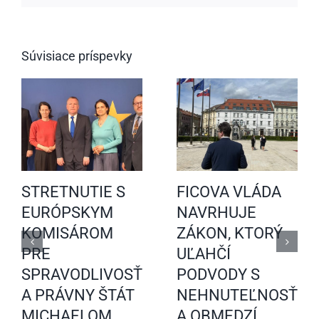
Súvisiace príspevky
STRETNUTIE S
FICOVA VLÁDA
EURÓPSKYM
NAVRHUJE
KOMISÁROM
ZÁKON, KTORÝ
PRE
UĽAHČÍ
SPRAVODLIVOSŤ
PODVODY S
A PRÁVNY ŠTÁT
NEHNUTEĽNOSŤAM
MICHAELOM
A OBMEDZÍ