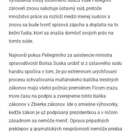
vyhlásenia voľby ústavného sudcu však Pellegrini
zároveň znovu sabotuje ústavný súd, pretože
množstvo práce sa rozloží medzi menej sudcov a
znovu sa bude tvoriť spisová zápcha a doplatia na to
bežní ľudia, ktorí sa snažia domôcť svojich práv na
tomto súde.
Najnovší pokus Pellegriniho za asistencie ministra
spravodlivosti Borisa Suska urobiť si z ústavného súdu
handru spočíva v tom, že po extrémnom urýchľovaní
procesu schvaľovania mafiánskeho balíčka trestných
zákonov majú všetci počnúc premiérom Ficom zrazu
more času na podpis a zverejnenie tohto balíka
zákonov v Zbierke zákonov. Ide o smiešne výhovorky,
keďže zákon je už podpísaný prezidentkou a v ničom
zásadnom sa nemôže meniť. Oprava prípadných
preklepov a gramatických nesprávností nemôže predsa