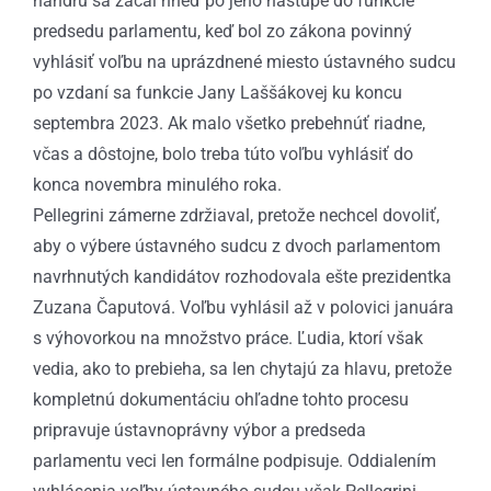
handru sa začal hneď po jeho nástupe do funkcie
predsedu parlamentu, keď bol zo zákona povinný
vyhlásiť voľbu na uprázdnené miesto ústavného sudcu
po vzdaní sa funkcie Jany Laššákovej ku koncu
septembra 2023. Ak malo všetko prebehnúť riadne,
včas a dôstojne, bolo treba túto voľbu vyhlásiť do
konca novembra minulého roka.
Pellegrini zámerne zdržiaval, pretože nechcel dovoliť,
aby o výbere ústavného sudcu z dvoch parlamentom
navrhnutých kandidátov rozhodovala ešte prezidentka
Zuzana Čaputová. Voľbu vyhlásil až v polovici januára
s výhovorkou na množstvo práce. Ľudia, ktorí však
vedia, ako to prebieha, sa len chytajú za hlavu, pretože
kompletnú dokumentáciu ohľadne tohto procesu
pripravuje ústavnoprávny výbor a predseda
parlamentu veci len formálne podpisuje. Oddialením