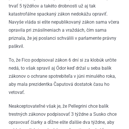
trvať 5 týždňov a takéto drobnosti už aj tak
katastrofálne spackaný zákon nedokážu opraviť.
Navyše vláda si ešte nepublikovaný zákon sama včera
opravila pri znásilneniach a vraždách, čím sama
priznala, že jej poslanci schválili v parlamente právny
paškvil.
To, že Fico podpisoval zákon 6 dní si za klobúk určite
nedá, to však spravil aj Ódor keď držal u seba balík
zákonov o ochrane spotrebiteľa v júni minulého roka,
aby mala prezidentka Čaputová dostatok času ho
vetovať.
Neakceptovateľné však je, že Pellegrini chce balík
trestných zákonov podpisovať 3 týždne a Susko chce
opravovať čiarky a dĺžne ešte ďalšie dva týždne, aby