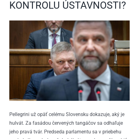
KONTROLU ÚSTAVNOSTI?
Zobraziť
väčší
obrázok
Pellegrini už opäť celému Slovensku dokazuje, aký je
hulvát. Za fasádou červených tangáčov sa odhaľuje
jeho pravá tvár. Predseda parlamentu sa v priebehu