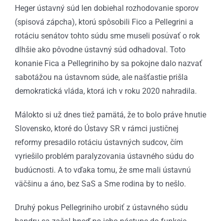
Heger ústavný súd len dobiehal rozhodovanie sporov
(spisová zápcha), ktorú spôsobili Fico a Pellegrini a
rotáciu senátov tohto súdu sme museli posúvať o rok
dlhšie ako pôvodne ústavný súd odhadoval. Toto
konanie Fica a Pellegriniho by sa pokojne dalo nazvať
sabotážou na ústavnom súde, ale našťastie prišla
demokratická vláda, ktorá ich v roku 2020 nahradila.
Málokto si už dnes tiež pamätá, že to bolo práve hnutie
Slovensko, ktoré do Ústavy SR v rámci justičnej
reformy presadilo rotáciu ústavných sudcov, čím
vyriešilo problém paralyzovania ústavného súdu do
budúcnosti. A to vďaka tomu, že sme mali ústavnú
väčšinu a áno, bez SaS a Sme rodina by to nešlo.
Druhý pokus Pellegriniho urobiť z ústavného súdu