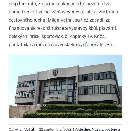
stop hazardu, zrušenie teplárenského nevoľníctva,
obmedzenie živelnej zástavby mesta, ale aj záchranu
cestovného ruchu. Milan Vetrák sa tiež zasadil za
financovanie rekonštrukcie a výstavby škôl, plavární,
detských ihrísk, športovísk, či Kaplnky sv. Kríža,
pamätníka a múzea slovenského vysťahovalectva.
Od
Milan Vetrák
|
22 septembra, 2023
|
Aktuálne
,
Názory, postoje a