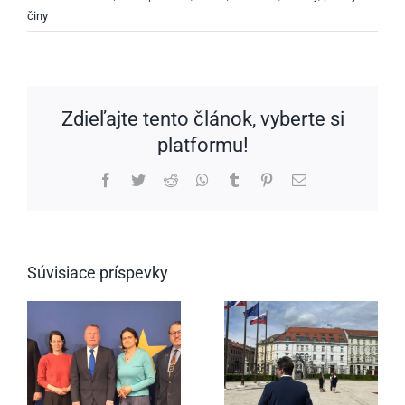
činy
Zdieľajte tento článok, vyberte si
platformu!
Facebook
Twitter
Reddit
WhatsApp
Tumblr
Pinterest
Email
Súvisiace príspevky