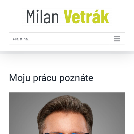
Skip
to
content
Prejsť na...
Moju prácu poznáte
Zobraziť
väčší
obrázok