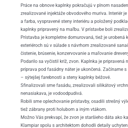
Práce na obnove kaplnky pokračujú v plnom nasadení. 
zrealizované injektáže obvodového muriva. Interiér 
a farba, vyspravené steny interiéru a položený podkl
kaplnky pripravený na maľbu. V prístavbe boli zreali
Prístavba je kompletne domurovaná, tiež je urobená k
exteriéroch sú v súlade s návrhom zrealizované sanač
čistenie, brúsenie, konzervovanie a maľovanie dreve
Podarilo sa vyčistil kríž, zvon. Kaplnka je pripraven
príprava pod fasádny náter je ukončená. Začíname s 
– sýtejšej farebnosti a steny kaplnky béžové.
Sfinalizovali sme fasádu, zrealizovali silikátový vrch
nenasiakava, je vodoodpudivá.
Robili sme oplechovanie prístavby, osadili strešný výl
tiež zábrany proti holubom a iným vtákom.
Možno Vás prekvapí, že zvon je staršieho dáta ako kapl
Klampiar spolu s architektom dohodli detaily uchyteni