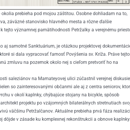
o okolia prebieha pod mojou záštitou. Osobne dohliadam na to,
tva, záväzné stanovisko hlavného mesta a rôzne ďalšie
u k tejto významnej pamätihodnosti Petržalky a verejnému priest
ako aj samotné Sanktuárium, je otázkou projektovej dokumentáci
toré si dala vypracovať farnosť Povýšenia sv. Kríža. Práve tejto
mnú zmluvu na pozemok okolo nej s cieľom pretvoriť ho na
ti saleziánov na Mamateyovej ulici zúčastnil verejnej diskusie
elen so zainteresovanými občanmi ale aj z centra seniorov, ktor
ovrchu v okolí kaplnky, chýbajúce stojany na bicykle, spôsob
 architekt projektu po vzájomných bilaterálnych stretnutiach svo
rvivú väčšinu Petržalčanov. Aktuálne prebieha prvá fáza realizác
 nej dôjde v zásade ku komplexnej rekonštrukcii a obnove kaplnky