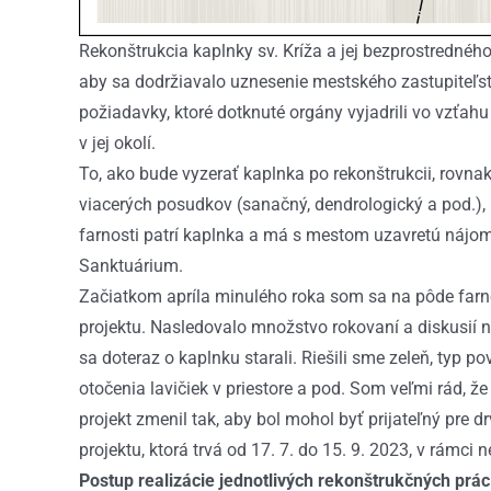
Rekonštrukcia kaplnky sv. Kríža a jej bezprostrednéh
aby sa dodržiavalo uznesenie mestského zastupiteľs
požiadavky, ktoré dotknuté orgány vyjadrili vo vzťah
v jej okolí.
To, ako bude vyzerať kaplnka po rekonštrukcii, rovn
viacerých posudkov (sanačný, dendrologický a pod.), k
farnosti patrí kaplnka a má s mestom uzavretú nájo
Sanktuárium.
Začiatkom apríla minulého roka som sa na pôde farnos
projektu. Nasledovalo množstvo rokovaní a diskusií ni
sa doteraz o kaplnku starali. Riešili sme zeleň, typ p
otočenia lavičiek v priestore a pod. Som veľmi rád, že
projekt zmenil tak, aby bol mohol byť prijateľný pre d
projektu, ktorá trvá od 17. 7. do 15. 9. 2023, v rámci
Postup realizácie jednotlivých rekonštrukčných prác