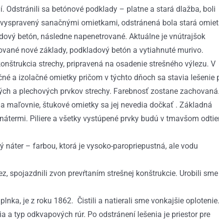
Odstránili sa betónové podklady – platne a stará dlažba, boli
je vyspravený sanačnými omietkami, odstránená bola stará omie
adový betón, následne napenetrované. Aktuálne je vnútrajšok
zované nové základy, podkladový betón a vytiahnuté murivo.
onštrukcia strechy, pripravená na osadenie strešného výlezu. V
né a izolačné omietky pričom v týchto dňoch sa stavia lešenie 
ných a plechových prvkov strechy. Farebnosť zostane zachovaná
á na maľovnie, štukové omietky sa jej nevedia dočkať . Základná
nátermi. Piliere a všetky vystúpené prvky budú v tmavšom odtie
ný náter – farbou, ktorá je vysoko-paropriepustná, ale vodu
ez, spojazdnili zvon prevŕtaním strešnej konštrukcie. Urobili sme
nka, je z roku 1862. Čistili a natierali sme vonkajšie oplotenie
a a typ odkvapových rúr. Po odstránení lešenia je priestor pre