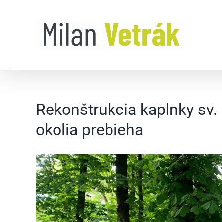
Skip
to
content
Rekonštrukcia kaplnky sv. 
okolia prebieha
Zobraziť
väčší
obrázok