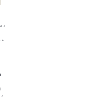
oru
e a
í
j
ie
.