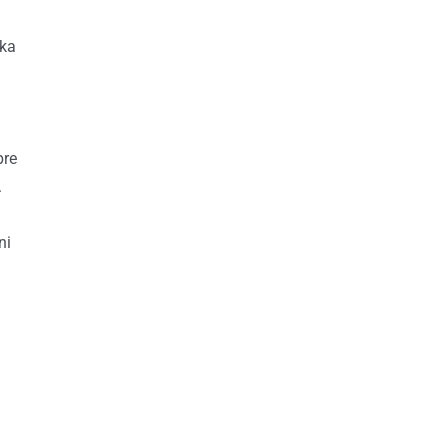
tka
pre
.
ni
.