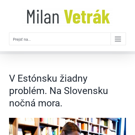
Skip
to
content
Prejsť na...
V Estónsku žiadny
problém. Na Slovensku
nočná mora.
Zobraziť
väčší