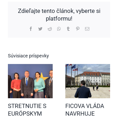
Zdieľajte tento článok, vyberte si
platformu!
Facebook
Twitter
Reddit
WhatsApp
Tumblr
Pinterest
Email
Súvisiace príspevky
STRETNUTIE S
FICOVA VLÁDA
EURÓPSKYM
NAVRHUJE