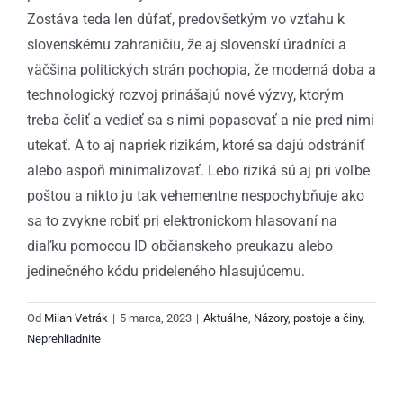
Zostáva teda len dúfať, predovšetkým vo vzťahu k
slovenskému zahraničiu, že aj slovenskí úradníci a
väčšina politických strán pochopia, že moderná doba a
technologický rozvoj prinášajú nové výzvy, ktorým
treba čeliť a vedieť sa s nimi popasovať a nie pred nimi
utekať. A to aj napriek rizikám, ktoré sa dajú odstrániť
alebo aspoň minimalizovať. Lebo riziká sú aj pri voľbe
poštou a nikto ju tak vehementne nespochybňuje ako
sa to zvykne robiť pri elektronickom hlasovaní na
diaľku pomocou ID občianskeho preukazu alebo
jedinečného kódu prideleného hlasujúcemu.
Od
Milan Vetrák
|
5 marca, 2023
|
Aktuálne
,
Názory, postoje a činy
,
Neprehliadnite