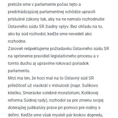
pretože sme v parlamente počas tejto a
predchádzajúcej parlamentnej schôdze upravili
príslušné zákony tak, aby na ne nemalo rozhodnutie
Ústavného súdu SR žiadny vplyv. Bez ohľadu na to,
ako by súd rozhodol, keďže sme nevedeli ako
rozhodne.
Zároveň rešpektujeme požiadavku Ústavného súdu SR
na sprísnenie pravidiel legislatívneho procesu a v
tomto duchu aj upravíme rokovací poriadok
parlamentu.
Mrzí ma len, že hoci mal na to Ústavný súd SR
príležitosť už viackrát v minulosti (napr. Sulíkovo
kilečko, Smerácke volebné moratórium, Kolíkovej
reforma Súdnej rady), rozhodol sa pre zmenu svojej
doterajšej judikatúry práve pri pomoci pre rodiny s
deťmi. Keďže sme však mysleli pár krokov dopredu,