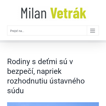
Skip
to
content
Prejsť na...
Rodiny s deťmi sú v
bezpečí, napriek
rozhodnutiu ústavného
súdu
Zobraziť