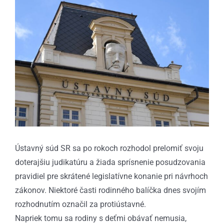
väčší
obrázok
Ústavný súd SR sa po rokoch rozhodol prelomiť svoju
doterajšiu judikatúru a žiada sprísnenie posudzovania
pravidiel pre skrátené legislatívne konanie pri návrhoch
zákonov. Niektoré časti rodinného balíčka dnes svojím
rozhodnutím označil za protiústavné.
Napriek tomu sa rodiny s deťmi obávať nemusia,