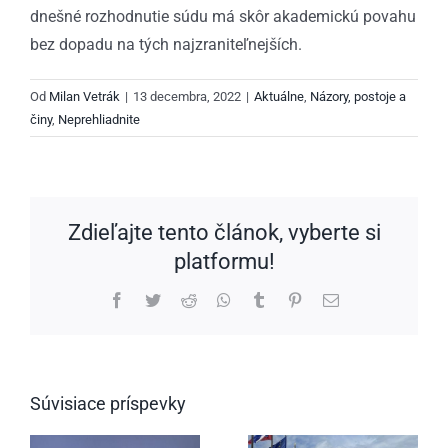
dnešné rozhodnutie súdu má skôr akademickú povahu
bez dopadu na tých najzraniteľnejších.
Od
Milan Vetrák
|
13 decembra, 2022
|
Aktuálne
,
Názory, postoje a
činy
,
Neprehliadnite
Zdieľajte tento článok, vyberte si
platformu!
Facebook
Twitter
Reddit
WhatsApp
Tumblr
Pinterest
Email
Súvisiace príspevky