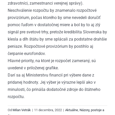
zdravotníci, zamestnanci verejnej správy).
Neschválenie rozpočtu by znamenalo rozpočtové
provizórium, počas ktorého by sme nevedeli doručiť
pomoc ľuďom v dostatočnej miere a bol by to aj zlý
signál pre svetové trhy, pretože kredibilita Slovenska by
klesla a dlh štátu by sme splácali za podstatne drahšie
peniaze. Rozpočtové provizórium by postihlo aj
čerpanie eurofondov.
Hlavné priority, na ktoré je rozpočet zameraný, sú
uvedené v priloženej grafike.
Darí sa aj Ministerstvu financií pri výbere dane z
pridanej hodnoty. Jej výber je výrazne lepší ako v
minulosti, čo prináša dodatočné zdroje do štátneho
rozpočtu.
Od
Milan Vetrák
|
11 decembra, 2022
|
Aktuálne
,
Názory, postoje a