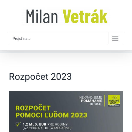
Skip
to
content
Prejsť na...
Rozpočet 2023
Zobraziť
väčší
obrázok