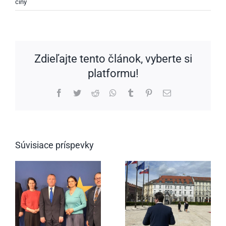
činy
Zdieľajte tento článok, vyberte si
platformu!
Facebook
Twitter
Reddit
WhatsApp
Tumblr
Pinterest
Email
Súvisiace príspevky