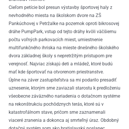
Cieľom petície bol presun výstavby športovej haly z
nevhodného miesta na školskom dvore na ZŠ
Pankúchovej v Petržalke na pozemok oproti bikrosovej
dráhe PumpPark, vstup od tejto dráhy kvôli väčšiemu
počtu voľných parkovacích miest, umiestnenie
multifunkčného ihriska na mieste dnešného školského
dvora základnej školy s nepretržitým prístupom pre
verejnosť. Najviac získajú deti a mládež, ktoré budú
mať kde športovať na otvorenom priestranstve.
Úplne na záver zastupiteľstva sa mi podarilo presadiť
uznesenie, ktorým sme zaviazali starostu k predloženiu
všeobecne záväzného nariadenia o dotačnom systéme
na rekonštrukciu pochôdznych terás, ktoré sú v
katastrofálnom stave, pričom sme zaznamenali
viaceré zranenia a dokonca aj smrteľný úraz. Obdobný
dotačný systém som ako bratislavský poslanec