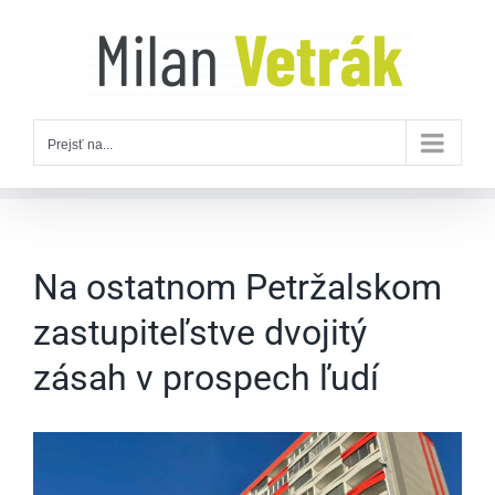
Skip
to
content
Prejsť na...
Na ostatnom Petržalskom
zastupiteľstve dvojitý
zásah v prospech ľudí
Zobraziť
väčší