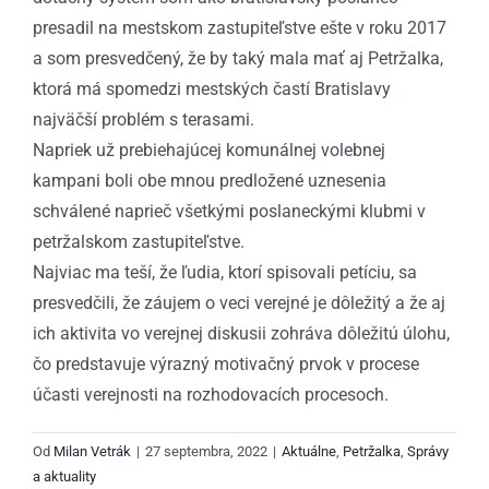
presadil na mestskom zastupiteľstve ešte v roku 2017
a som presvedčený, že by taký mala mať aj Petržalka,
ktorá má spomedzi mestských častí Bratislavy
najväčší problém s terasami.
Napriek už prebiehajúcej komunálnej volebnej
kampani boli obe mnou predložené uznesenia
schválené naprieč všetkými poslaneckými klubmi v
petržalskom zastupiteľstve.
Najviac ma teší, že ľudia, ktorí spisovali petíciu, sa
presvedčili, že záujem o veci verejné je dôležitý a že aj
ich aktivita vo verejnej diskusii zohráva dôležitú úlohu,
čo predstavuje výrazný motivačný prvok v procese
účasti verejnosti na rozhodovacích procesoch.
Od
Milan Vetrák
|
27 septembra, 2022
|
Aktuálne
,
Petržalka
,
Správy
a aktuality