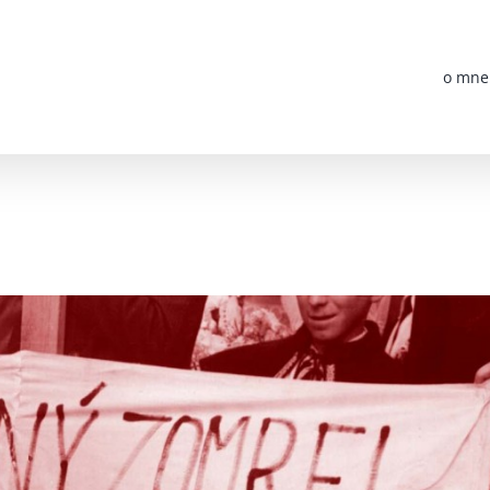
o mne