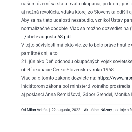
našom území sa stala trvalá okupácia, pri ktorej pri
aj nežná revolúcia, vďaka ktorej zo Slovenska odišli a
Aby sa na tieto udalosti nezabudlo, vznikol Ústav pa
normalizačné obdobie. Viac sa možno dozvedieť na (z 
…/obete-augusta-68.pdf…
V tejto súvislosti málokto vie, že to bolo práve hnut
pamätné dni, a to:
21. jún ako Deň odchodu okupačných vojsk sovietske
obetí okupácie Česko-Slovenska v roku 1968
Viac sa o tomto zákone dozviete na:
https://www.nr
Iniciátorom zákona bol minister životného prostredia
aj poslanci Anna Remiášová, Gábor Grendel, Monika K
Od
Milan Vetrák
|
22 augusta, 2022
|
Aktuálne
,
Názory, postoje a č