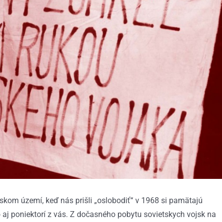
skom území, keď nás prišli „oslobodiť“ v 1968 si pamätajú
 aj poniektorí z vás. Z dočasného pobytu sovietskych vojsk na