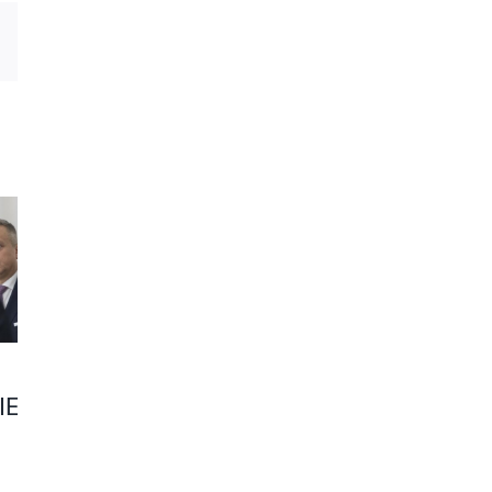
est
Email
IE