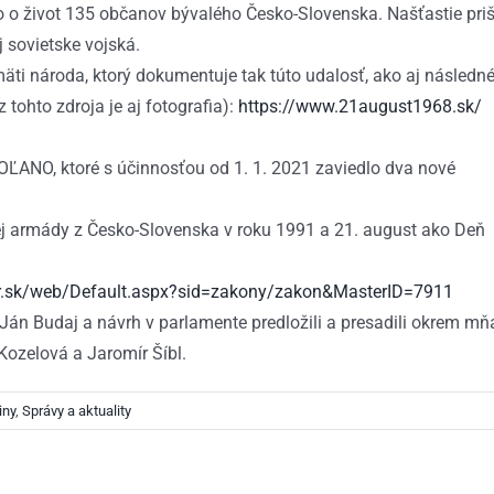
šlo o život 135 občanov bývalého Česko-Slovenska. Našťastie priš
j sovietske vojská.
mäti národa, ktorý dokumentuje tak túto udalosť, ako aj následn
tohto zdroja je aj fotografia):
https://www.21august1968.sk/
ie OĽANO, ktoré s účinnosťou od 1. 1. 2021 zaviedlo dva nové
j armády z Česko-Slovenska v roku 1991 a 21. august ako Deň
sr.sk/web/Default.aspx?sid=zakony/zakon&MasterID=7911
 Ján Budaj a návrh v parlamente predložili a presadili okrem mň
ozelová a Jaromír Šíbl.
iny
,
Správy a aktuality