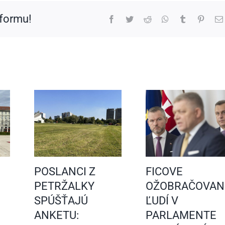
tformu!
Facebook
Twitter
Reddit
WhatsApp
Tumblr
Pinter
POSLANCI Z
FICOVE
PETRŽALKY
OŽOBRAČOVAN
SPÚŠŤAJÚ
ĽUDÍ V
ANKETU:
PARLAMENTE