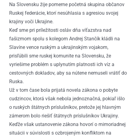
Na Slovensku žije pomerne početná skupina občanov
Ruskej federácie, ktorí nesúhlasia s agresiou svojej
krajiny voči Ukrajine.
Keď sme pri príležitosti osláv dňa víťazstva nad
fašizmom spolu s kolegom Andrej Stančík kládli na
Slavíne vence ruským a ukrajinským vojakom,
prisľúbili sme ruskej komunite na Slovensku, že
vyriešime problém s uplynutím platnosti ich víz a
cestovných dokladov, aby sa nútene nemuseli vrátiť do
Ruska.
Už v tom čase bola prijatá novela zákona o pobyte
cudzincov, ktorá však nebola jednoznačná, pokiaľ išlo
o ruských štátnych príslušníkov, pretože jej hlavným
zámerom bolo riešiť štátnych príslušníkov Ukrajiny.
Keďže však ustanovenie zákona hovorí o mimoriadnej
situácii v súvislosti s ozbrojeným konfliktom na