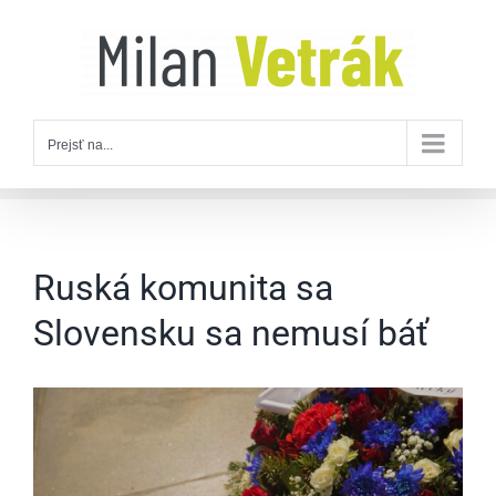
Skip
to
content
Prejsť na...
Ruská komunita sa
Slovensku sa nemusí báť
Zobraziť
väčší
obrázok