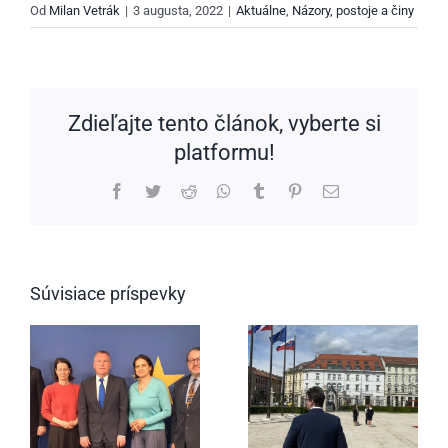
Od
Milan Vetrák
|
3 augusta, 2022
|
Aktuálne
,
Názory, postoje a činy
Zdieľajte tento článok, vyberte si
platformu!
Facebook
Twitter
Reddit
WhatsApp
Tumblr
Pinterest
Email
Súvisiace príspevky