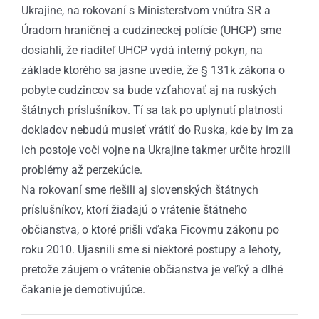
Ukrajine, na rokovaní s Ministerstvom vnútra SR a
Úradom hraničnej a cudzineckej polície (UHCP) sme
dosiahli, že riaditeľ UHCP vydá interný pokyn, na
základe ktorého sa jasne uvedie, že § 131k zákona o
pobyte cudzincov sa bude vzťahovať aj na ruských
štátnych príslušníkov. Tí sa tak po uplynutí platnosti
dokladov nebudú musieť vrátiť do Ruska, kde by im za
ich postoje voči vojne na Ukrajine takmer určite hrozili
problémy až perzekúcie.
Na rokovaní sme riešili aj slovenských štátnych
príslušníkov, ktorí žiadajú o vrátenie štátneho
občianstva, o ktoré prišli vďaka Ficovmu zákonu po
roku 2010. Ujasnili sme si niektoré postupy a lehoty,
pretože záujem o vrátenie občianstva je veľký a dlhé
čakanie je demotivujúce.