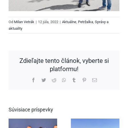
Od
Milan Vetrák
|
12 júla, 2022
|
Aktuálne
,
Petržalka
,
Správy a
aktuality
Zdieľajte tento článok, vyberte si
platformu!
Facebook
Twitter
Reddit
WhatsApp
Tumblr
Pinterest
Email
Súvisiace príspevky