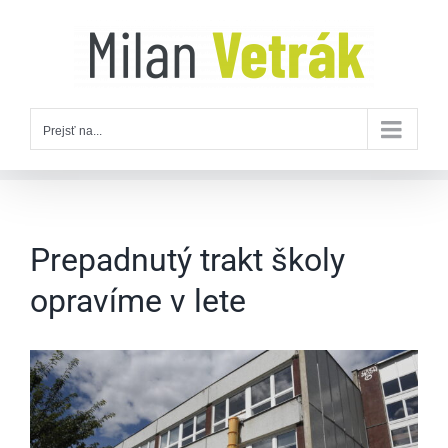
Skip
to
content
Prejsť na...
Prepadnutý trakt školy
opravíme v lete
Zobraziť
väčší
obrázok