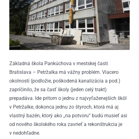
Základná škola Pankúchova v mestskej časti
Bratislava – Petržalka má vážny problém. Viacero
okolností (podložie, poškodená kanalizácia a pod.)
zapríčinilo, že sa časť školy (jeden celý trakt)
prepadáva. Ide pritom o jednu z najvyťaženejších škôl
v Petržalke, dokonca jednu zo štyroch, ktorá má aj
vlastný bazén, ktorý ako „na potvoru“ budú musieť asi
od nového školského roka zavrieť a rekonštrukcia je
v nedohľadne.