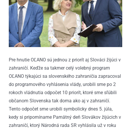
Pre hnutie OĽANO sú jednou z priorít aj Slováci žijúci v
zahraničí. Keďže sa takmer celý volebný program
OĽANO týkajúci sa slovenského zahraničia zapracoval
do programového vyhlásenia vlády, urobili sme po 2
rokoch vládnutia odpočet 10 priorít, ktoré sme sľúbili
občanom Slovenska tak doma ako aj v zahraničí.
Tento odpočet sme urobili symbolicky dnes 5. júla,
kedy si pripomíname Pamätný deň Slovákov žijúcich v
zahraničí, ktorý Národná rada SR vyhlásila už v roku