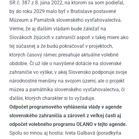
SR č. 387 z 8. júna 2022, na ktorom sa som podieľal,
by do roku 2029 malo byť v Bratislave postavené
Múzeum a Pamätník slovenského vysťahovalectva.
Verme, že aj ďalším vládam bude záležať na
Slovákoch žijúcich v zahraničí aspoň v takej miere ako
tej súčasnej a že budú pokračovať v projektoch,
ktorých časový rámec presahuje aktuálne volebné
obdobie. Či už ide o navýšené dotácie na slovenské
zahraničie vo výške, v akej Slovensko podporuje svoje
národnostné menšiny na svojom území, ale o projekt
múzea a pamätníka slovenského vysťahovalectva, či
ďalšie, ktorých charakter si to vyžaduje.
Odpočet programového vyhlásenia vlády v agende
slovenského zahraničia a zároveň z veľkej časti aj
odpočet volebného programu OĽANO v tejto agende.
Spolu so mnou aj hostia: Iveta Galbavá (poradkyňa