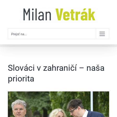
Skip
to
content
Prejsť na...
Slováci v zahraničí – naša
priorita
Zobraziť
väčší
obrázok