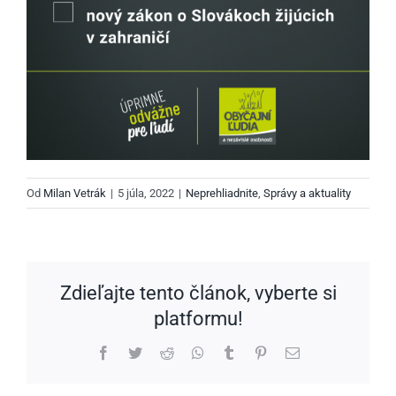
Od
Milan Vetrák
|
5 júla, 2022
|
Neprehliadnite
,
Správy a aktuality
Zdieľajte tento článok, vyberte si
platformu!
Facebook
Twitter
Reddit
WhatsApp
Tumblr
Pinterest
Email