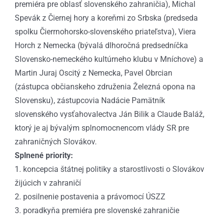
premiéra pre oblasť slovenského zahraničia), Michal
Spevák z Čiernej hory a koreňmi zo Srbska (predseda
spolku Čierrnohorsko-slovenského priateľstva), Viera
Horch z Nemecka (bývalá dlhoročná predsedníčka
Slovensko-nemeckého kultúrneho klubu v Mníchove) a
Martin Juraj Oscitý z Nemecka, Pavel Obrcian
(zástupca občianskeho združenia Železná opona na
Slovensku), zástupcovia Nadácie Pamätník
slovenského vysťahovalectva Ján Bilik a Claude Baláž,
ktorý je aj bývalým splnomocnencom vlády SR pre
zahraničných Slovákov.
Splnené priority:
1. koncepcia štátnej politiky a starostlivosti o Slovákov
žijúcich v zahraničí
2. posilnenie postavenia a právomocí ÚSZZ
3. poradkyňa premiéra pre slovenské zahraničie