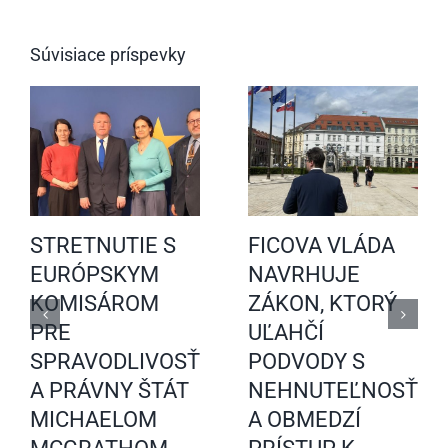
Súvisiace príspevky
STRETNUTIE S
FICOVA VLÁDA
EURÓPSKYM
NAVRHUJE
KOMISÁROM
ZÁKON, KTORÝ
PRE
UĽAHČÍ
SPRAVODLIVOSŤ
PODVODY S
A PRÁVNY ŠTÁT
NEHNUTEĽNOSŤAM
MICHAELOM
A OBMEDZÍ