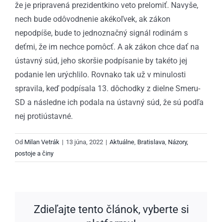
že je pripravená prezidentkino veto prelomiť. Navyše,
nech bude odôvodnenie akékoľvek, ak zákon
nepodpíše, bude to jednoznačný signál rodinám s
deťmi, že im nechce pomôcť. A ak zákon chce dať na
ústavný súd, jeho skoršie podpísanie by takéto jej
podanie len urýchlilo. Rovnako tak už v minulosti
spravila, keď podpísala 13. dôchodky z dielne Smeru-
SD a následne ich podala na ústavný súd, že sú podľa
nej protiústavné.
Od
Milan Vetrák
|
13 júna, 2022
|
Aktuálne
,
Bratislava
,
Názory,
postoje a činy
Zdieľajte tento článok, vyberte si