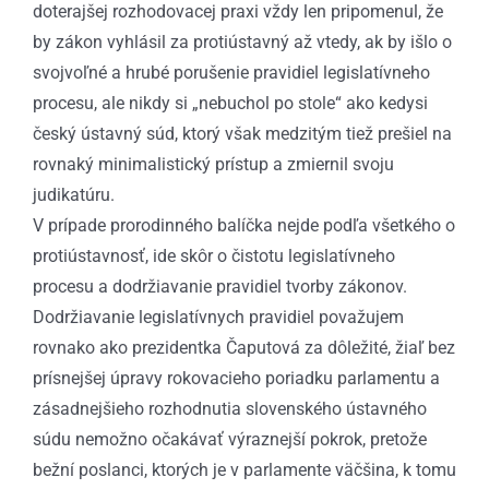
doterajšej rozhodovacej praxi vždy len pripomenul, že
by zákon vyhlásil za protiústavný až vtedy, ak by išlo o
svojvoľné a hrubé porušenie pravidiel legislatívneho
procesu, ale nikdy si „nebuchol po stole“ ako kedysi
český ústavný súd, ktorý však medzitým tiež prešiel na
rovnaký minimalistický prístup a zmiernil svoju
judikatúru.
V prípade prorodinného balíčka nejde podľa všetkého o
protiústavnosť, ide skôr o čistotu legislatívneho
procesu a dodržiavanie pravidiel tvorby zákonov.
Dodržiavanie legislatívnych pravidiel považujem
rovnako ako prezidentka Čaputová za dôležité, žiaľ bez
prísnejšej úpravy rokovacieho poriadku parlamentu a
zásadnejšieho rozhodnutia slovenského ústavného
súdu nemožno očakávať výraznejší pokrok, pretože
bežní poslanci, ktorých je v parlamente väčšina, k tomu