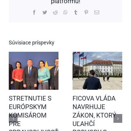
platformu!
Facebook
Twitter
Reddit
WhatsApp
Tumblr
Pinterest
Email
Súvisiace príspevky
STRETNUTIE S
FICOVA VLÁDA
EURÓPSKYM
NAVRHUJE
KOMISÁROM
ZÁKON, KTORÝ
PRE
UĽAHČÍ