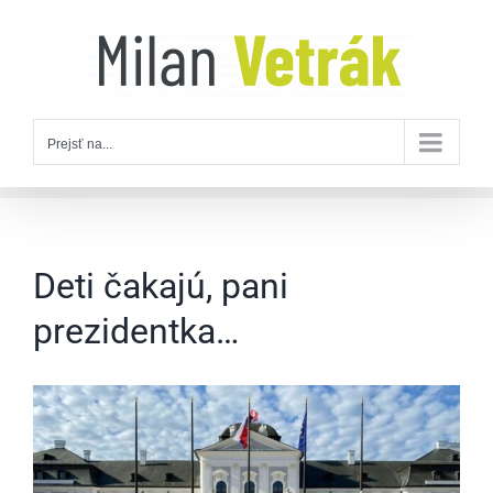
Skip
to
content
Prejsť na...
Deti čakajú, pani
prezidentka…
Zobraziť
väčší
obrázok