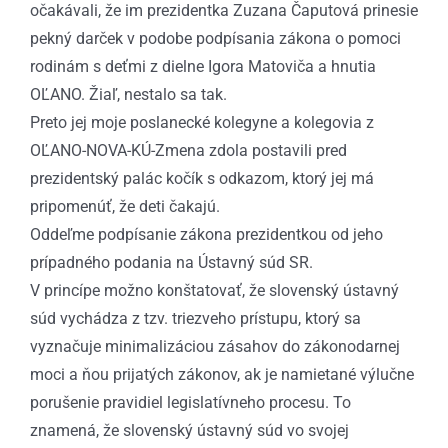
očakávali, že im prezidentka Zuzana Čaputová prinesie
pekný darček v podobe podpísania zákona o pomoci
rodinám s deťmi z dielne Igora Matoviča a hnutia
OĽANO. Žiaľ, nestalo sa tak.
Preto jej moje poslanecké kolegyne a kolegovia z
OĽANO-NOVA-KÚ-Zmena zdola postavili pred
prezidentský palác kočík s odkazom, ktorý jej má
pripomenúť, že deti čakajú.
Oddeľme podpísanie zákona prezidentkou od jeho
prípadného podania na Ústavný súd SR.
V princípe možno konštatovať, že slovenský ústavný
súd vychádza z tzv. triezveho prístupu, ktorý sa
vyznačuje minimalizáciou zásahov do zákonodarnej
moci a ňou prijatých zákonov, ak je namietané výlučne
porušenie pravidiel legislatívneho procesu. To
znamená, že slovenský ústavný súd vo svojej