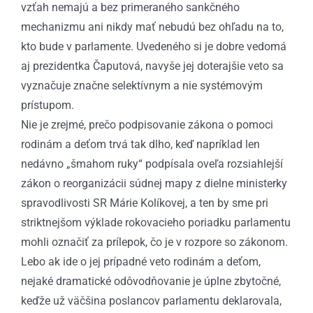
vzťah nemajú a bez primeraného sankčného
mechanizmu ani nikdy mať nebudú bez ohľadu na to,
kto bude v parlamente. Uvedeného si je dobre vedomá
aj prezidentka Čaputová, navyše jej doterajšie veto sa
vyznačuje značne selektívnym a nie systémovým
prístupom.
Nie je zrejmé, prečo podpisovanie zákona o pomoci
rodinám a deťom trvá tak dlho, keď napríklad len
nedávno „šmahom ruky“ podpísala oveľa rozsiahlejší
zákon o reorganizácii súdnej mapy z dielne ministerky
spravodlivosti SR Márie Kolíkovej, a ten by sme pri
striktnejšom výklade rokovacieho poriadku parlamentu
mohli označiť za prílepok, čo je v rozpore so zákonom.
Lebo ak ide o jej prípadné veto rodinám a deťom,
nejaké dramatické odôvodňovanie je úplne zbytočné,
keďže už väčšina poslancov parlamentu deklarovala,