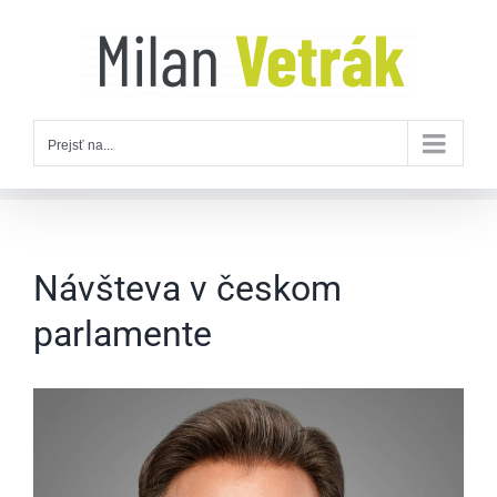
Skip
to
content
Prejsť na...
Návšteva v českom
parlamente
Zobraziť
väčší
obrázok