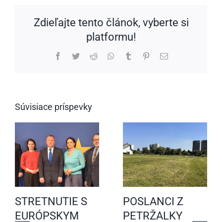
Zdieľajte tento článok, vyberte si
platformu!
Facebook
Twitter
Reddit
WhatsApp
Tumblr
Pinterest
Email
Súvisiace príspevky
STRETNUTIE S
POSLANCI Z
EURÓPSKYM
PETRŽALKY