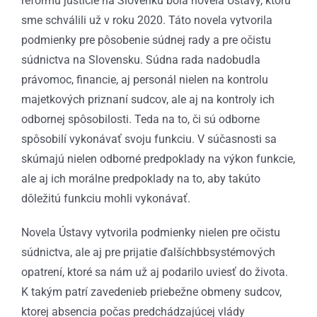
reformu justície na Slovenku bola novela Ústavy, ktorú
sme schválili už v roku 2020. Táto novela vytvorila
podmienky pre pôsobenie súdnej rady a pre očistu
súdnictva na Slovensku. Súdna rada nadobudla
právomoc, financie, aj personál nielen na kontrolu
majetkových priznaní sudcov, ale aj na kontroly ich
odbornej spôsobilosti. Teda na to, či sú odborne
spôsobilí vykonávať svoju funkciu. V súčasnosti sa
skúmajú nielen odborné predpoklady na výkon funkcie,
ale aj ich morálne predpoklady na to, aby takúto
dôležitú funkciu mohli vykonávať.
Novela Ústavy vytvorila podmienky nielen pre očistu
súdnictva, ale aj pre prijatie ďalšíchbbsystémových
opatrení, ktoré sa nám už aj podarilo uviesť do života.
K takým patrí zavedenieb priebežne obmeny sudcov,
ktorej absencia počas predchádzajúcej vlády