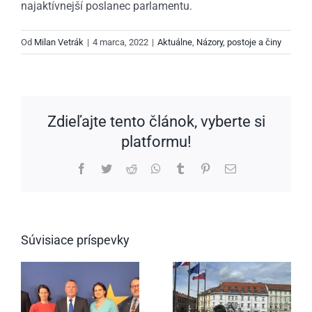
najaktívnejší poslanec parlamentu.
Od
Milan Vetrák
|
4 marca, 2022
|
Aktuálne
,
Názory, postoje a činy
Zdieľajte tento článok, vyberte si
platformu!
Facebook
Twitter
Reddit
WhatsApp
Tumblr
Pinterest
Email
Súvisiace príspevky