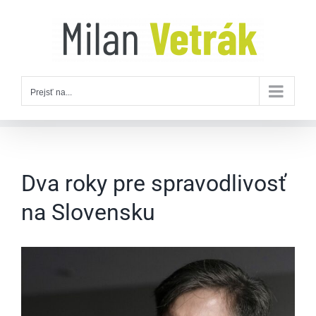
Skip
to
content
Prejsť na...
Dva roky pre spravodlivosť
na Slovensku
Zobraziť
väčší
obrázok