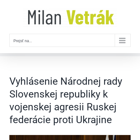
Skip
to
content
Prejsť na...
Vyhlásenie Národnej rady
Slovenskej republiky k
vojenskej agresii Ruskej
federácie proti Ukrajine
Zobraziť