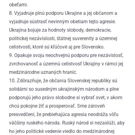
obeťami.
8. Vyjadruje plnú podporu Ukrajine a jej občanom a
vyjadruje sústrasť nevinným obetiam tejto agresie.
Ukrajina bojuje za hodnoty slobody, demokracie,
politickej nezávislosti, štátnej suverenity a územnej
celistvosti, ktoré sú kľúčové aj pre Slovensko.
9. Opakuje svoju neochvejnú podporu pre nezávislosť,
zvrchovanosť a územnú celistvosť Ukrajiny v rámci jej
medzinárodne uznaných hraníc.
10. Zdôrazňuje, že občania Slovenskej republiky sú
solidárni so susedným ukrajinským národom a plne
podporujú jeho právo slobodne si vybrať svet, v akom
chcú pokojne žiť a prosperovať. Sme zároveň
presvedčení, že prebiehajúca agresia neodráža vôľu
väčšiny ruského národa. Ruský národ si nezaslúži, aby
ho jeho politické vedenie viedlo do medzinárodnej