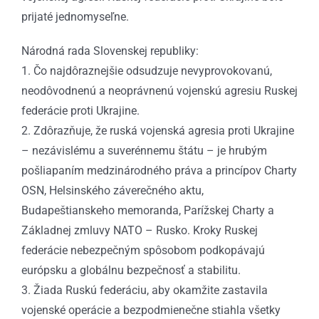
prijaté jednomyseľne.
Národná rada Slovenskej republiky:
1. Čo najdôraznejšie odsudzuje nevyprovokovanú,
neodôvodnenú a neoprávnenú vojenskú agresiu Ruskej
federácie proti Ukrajine.
2. Zdôrazňuje, že ruská vojenská agresia proti Ukrajine
– nezávislému a suverénnemu štátu – je hrubým
pošliapaním medzinárodného práva a princípov Charty
OSN, Helsinského záverečného aktu,
Budapeštianskeho memoranda, Parížskej Charty a
Základnej zmluvy NATO – Rusko. Kroky Ruskej
federácie nebezpečným spôsobom podkopávajú
európsku a globálnu bezpečnosť a stabilitu.
3. Žiada Ruskú federáciu, aby okamžite zastavila
vojenské operácie a bezpodmienečne stiahla všetky