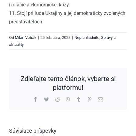
izolácie a ekonomickej krízy.
11. Stojí pri ľude Ukrajiny a jej demokraticky zvolených
predstaviteľoch
Od
Milan Vetrák
|
25 februára, 2022
|
Neprehliadnite
,
Správy a
aktuality
Zdieľajte tento článok, vyberte si
platformu!
Facebook
Twitter
Reddit
WhatsApp
Tumblr
Pinterest
Email
Súvisiace príspevky