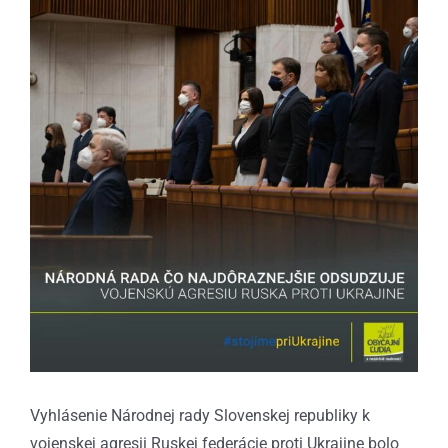
väčší
obrázok
Vyhlásenie Národnej rady Slovenskej republiky k
vojenskej agresii Ruskej federácie proti Ukrajine bolo