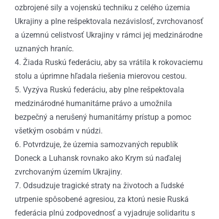
ozbrojené sily a vojenskú techniku z celého územia
Ukrajiny a plne rešpektovala nezávislosť, zvrchovanosť
a územnú celistvosť Ukrajiny v rámci jej medzinárodne
uznaných hraníc.
4. Žiada Ruskú federáciu, aby sa vrátila k rokovaciemu
stolu a úprimne hľadala riešenia mierovou cestou.
5. Vyzýva Ruskú federáciu, aby plne rešpektovala
medzinárodné humanitárne právo a umožnila
bezpečný a nerušený humanitárny prístup a pomoc
všetkým osobám v núdzi.
6. Potvrdzuje, že územia samozvaných republík
Doneck a Luhansk rovnako ako Krym sú naďalej
zvrchovaným územím Ukrajiny.
7. Odsudzuje tragické straty na životoch a ľudské
utrpenie spôsobené agresiou, za ktorú nesie Ruská
federácia plnú zodpovednosť a vyjadruje solidaritu s