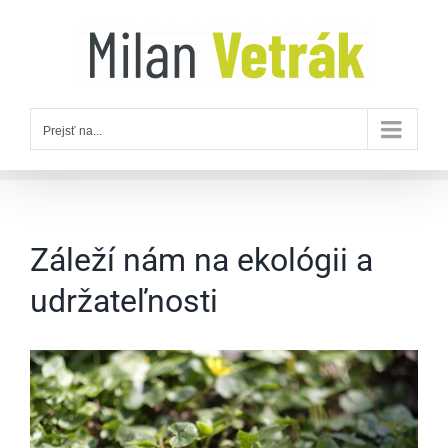
Skip
to
content
Prejsť na...
Záleží nám na ekológii a
udržateľnosti
Zobraziť
väčší
obrázok