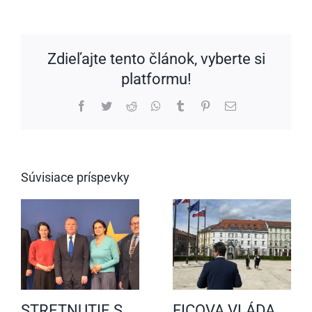
Zdieľajte tento článok, vyberte si
platformu!
Facebook
Twitter
Reddit
WhatsApp
Tumblr
Pinterest
Email
Súvisiace príspevky
STRETNUTIE S
FICOVA VLÁDA