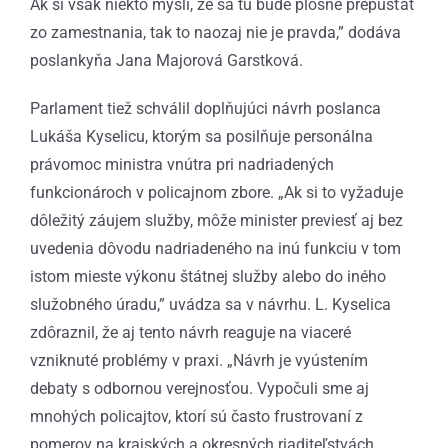
Ak si však niekto myslí, že sa tu bude plošne prepúšťať
zo zamestnania, tak to naozaj nie je pravda,” dodáva
poslankyňa Jana Majorová Garstková.
Parlament tiež schválil doplňujúci návrh poslanca
Lukáša Kyselicu, ktorým sa posilňuje personálna
právomoc ministra vnútra pri nadriadených
funkcionároch v policajnom zbore. „Ak si to vyžaduje
dôležitý záujem služby, môže minister previesť aj bez
uvedenia dôvodu nadriadeného na inú funkciu v tom
istom mieste výkonu štátnej služby alebo do iného
služobného úradu,” uvádza sa v návrhu. L. Kyselica
zdôraznil, že aj tento návrh reaguje na viaceré
vzniknuté problémy v praxi. „Návrh je vyústením
debaty s odbornou verejnosťou. Vypočuli sme aj
mnohých policajtov, ktorí sú často frustrovaní z
pomerov na krajských a okresných riaditeľstvách.