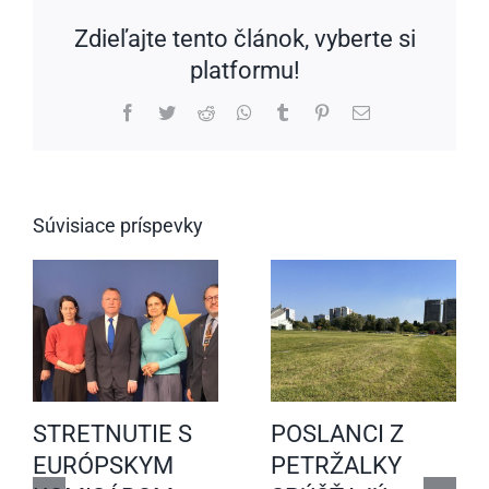
Zdieľajte tento článok, vyberte si
platformu!
Facebook
Twitter
Reddit
WhatsApp
Tumblr
Pinterest
Email
Súvisiace príspevky
STRETNUTIE S
POSLANCI Z
EURÓPSKYM
PETRŽALKY