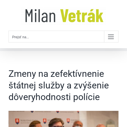
Skip
to
content
Prejsť na...
Zmeny na zefektívnenie
štátnej služby a zvýšenie
dôveryhodnosti polície
Zobraziť
väčší