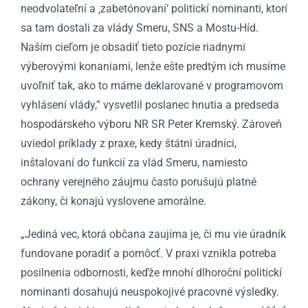
neodvolateľní a ‚zabetónovaní‘ politickí nominanti, ktorí
sa tam dostali za vlády Smeru, SNS a Mostu-Híd.
Naším cieľom je obsadiť tieto pozície riadnymi
výberovými konaniami, lenže ešte predtým ich musíme
uvoľniť tak, ako to máme deklarované v programovom
vyhlásení vlády,” vysvetlil poslanec hnutia a predseda
hospodárskeho výboru NR SR Peter Kremský. Zároveň
uviedol príklady z praxe, kedy štátni úradníci,
inštalovaní do funkcií za vlád Smeru, namiesto
ochrany verejného záujmu často porušujú platné
zákony, či konajú vyslovene amorálne.
„Jediná vec, ktorá občana zaujíma je, či mu vie úradník
fundovane poradiť a pomôcť. V praxi vznikla potreba
posilnenia odbornosti, keďže mnohí dlhoroční politickí
nominanti dosahujú neuspokojivé pracovné výsledky.