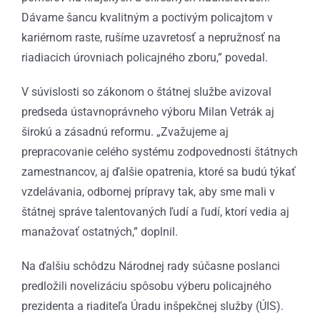
Dávame šancu kvalitným a poctivým policajtom v
kariérnom raste, rušíme uzavretosť a nepružnosť na
riadiacich úrovniach policajného zboru,” povedal.
V súvislosti so zákonom o štátnej službe avizoval
predseda ústavnoprávneho výboru Milan Vetrák aj
širokú a zásadnú reformu. „Zvažujeme aj
prepracovanie celého systému zodpovednosti štátnych
zamestnancov, aj ďalšie opatrenia, ktoré sa budú týkať
vzdelávania, odbornej prípravy tak, aby sme mali v
štátnej správe talentovaných ľudí a ľudí, ktorí vedia aj
manažovať ostatných,” doplnil.
Na ďalšiu schôdzu Národnej rady súčasne poslanci
predložili novelizáciu spôsobu výberu policajného
prezidenta a riaditeľa Úradu inšpekčnej služby (ÚIS).