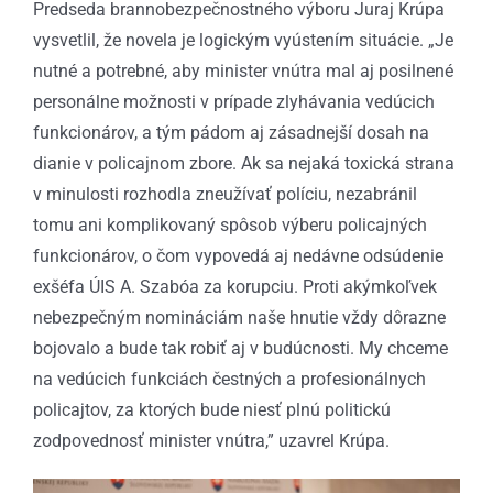
Predseda brannobezpečnostného výboru Juraj Krúpa
vysvetlil, že novela je logickým vyústením situácie. „Je
nutné a potrebné, aby minister vnútra mal aj posilnené
personálne možnosti v prípade zlyhávania vedúcich
funkcionárov, a tým pádom aj zásadnejší dosah na
dianie v policajnom zbore. Ak sa nejaká toxická strana
v minulosti rozhodla zneužívať políciu, nezabránil
tomu ani komplikovaný spôsob výberu policajných
funkcionárov, o čom vypovedá aj nedávne odsúdenie
exšéfa ÚIS A. Szabóa za korupciu. Proti akýmkoľvek
nebezpečným nomináciám naše hnutie vždy dôrazne
bojovalo a bude tak robiť aj v budúcnosti. My chceme
na vedúcich funkciách čestných a profesionálnych
policajtov, za ktorých bude niesť plnú politickú
zodpovednosť minister vnútra,” uzavrel Krúpa.