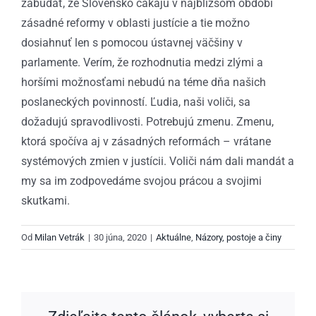
zabúdať, že Slovensko čakajú v najbližšom období
zásadné reformy v oblasti justície a tie možno
dosiahnuť len s pomocou ústavnej väčšiny v
parlamente. Verím, že rozhodnutia medzi zlými a
horšími možnosťami nebudú na téme dňa našich
poslaneckých povinností. Ľudia, naši voliči, sa
dožadujú spravodlivosti. Potrebujú zmenu. Zmenu,
ktorá spočíva aj v zásadných reformách – vrátane
systémových zmien v justícii. Voliči nám dali mandát a
my sa im zodpovedáme svojou prácou a svojimi
skutkami.
Od
Milan Vetrák
|
30 júna, 2020
|
Aktuálne
,
Názory, postoje a činy