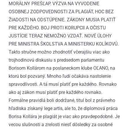
MORÁLNY PREŠĽAP. VÝZVA NA VYVODENIE
OSOBNEJ ZODPOVEDNOSTI ZA PLAGIÁT, HOC BEZ
ŽIADOSTI NA ODSTÚPENIE. ZÁKONY MUSIA PLATIŤ
PRE KAŽDÉHO. BOJ PROTI KORUPCII A OČISTU
JUSTÍCIE TERAZ NEMOŽNO VZDAŤ. NOVÉ ÚLOHY
PRE MINISTRA ŠKOLSTVA A MINISTERKU KOLÍKOVÚ.
Takto stručne možno zhodnotiť včerajšiu viac ako
trojhodinovú diskusiu s predsedom parlamentu
Borisom Kollárom na poslaneckom klube OĽANO, na
ktorú bol pozvaný. Mnoho ľudí očakáva nastolenie
spravodlivosti. A tá musí platiť pre každého. Rovnako
ako aj zákon musí platiť pre každého rovnako.
Formálne pravidlá boli dodržané, titul bol z právneho
hľadiska získaný lege artis, ale to, že diplomová práca
Borisa Kollára je plagiát je viac ako pravdepodobné. Je
vecou slušnosti a zrelosti niesť dôsledky za osobné