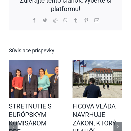
Zdieľajte tento článok, vyberte si
platformu!
Facebook
Twitter
Reddit
WhatsApp
Tumblr
Pinterest
Email
Súvisiace príspevky
STRETNUTIE S
FICOVA VLÁDA
EURÓPSKYM
NAVRHUJE
KOMISÁROM
ZÁKON, KTORÝ