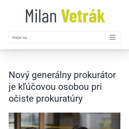
Skip
to
content
Prejsť na...
Nový generálny prokurátor
je kľúčovou osobou pri
očiste prokuratúry
Zobraziť
väčší