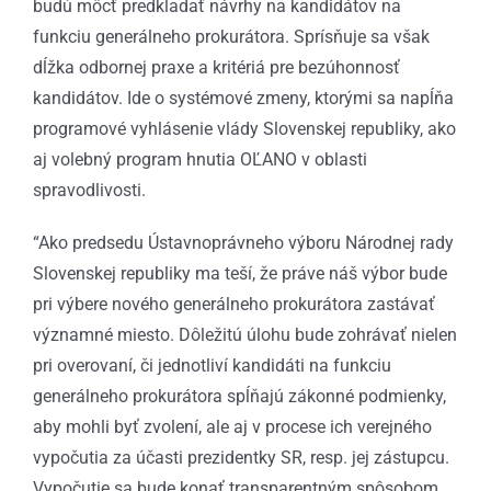
budú môcť predkladať návrhy na kandidátov na
funkciu generálneho prokurátora. Sprísňuje sa však
dĺžka odbornej praxe a kritériá pre bezúhonnosť
kandidátov. Ide o systémové zmeny, ktorými sa napĺňa
programové vyhlásenie vlády Slovenskej republiky, ako
aj volebný program hnutia OĽANO v oblasti
spravodlivosti.
“Ako predsedu Ústavnoprávneho výboru Národnej rady
Slovenskej republiky ma teší, že práve náš výbor bude
pri výbere nového generálneho prokurátora zastávať
významné miesto. Dôležitú úlohu bude zohrávať nielen
pri overovaní, či jednotliví kandidáti na funkciu
generálneho prokurátora spĺňajú zákonné podmienky,
aby mohli byť zvolení, ale aj v procese ich verejného
vypočutia za účasti prezidentky SR, resp. jej zástupcu.
Vypočutie sa bude konať transparentným spôsobom.