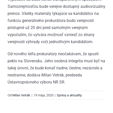
Samozrejmosťou bude verejne dostupný audiovizuálny
prenos. Všetky materiály týkajúce sa kandidátov na
funkciu generálneho prokurátora budú verejnosti
prístupné už 20 dní pred samotným verejným
vypočutím, čo vytvára možnosť vzniesť zo strany
verejnosti výhrady voči jednotlivým kandidátom.
Od nového šéfa prokuratúry neočakávam, že spustí
peklo na Slovensku. Jeho osobná integrita musí byť na
takej úrovni, že bude konať riadne, čestne, nezávisle a
nestranne, dodáva Milan Vetrák, predseda
Ústavnoprávneho výboru NR SR.
Od
Milan Vetrák
|
19 mája, 2020
|
Správy a aktuality