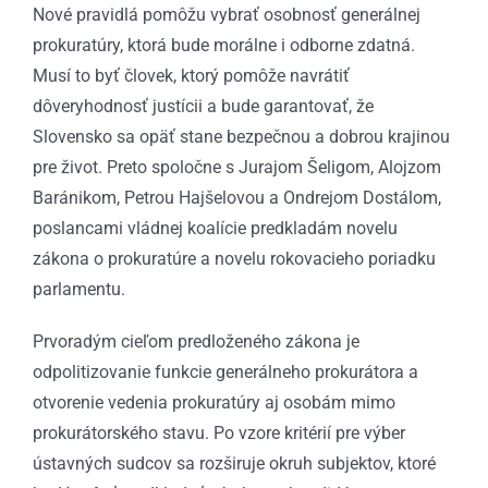
Nové pravidlá pomôžu vybrať osobnosť generálnej
prokuratúry, ktorá bude morálne i odborne zdatná.
Musí to byť človek, ktorý pomôže navrátiť
dôveryhodnosť justícii a bude garantovať, že
Slovensko sa opäť stane bezpečnou a dobrou krajinou
pre život. Preto spoločne s Jurajom Šeligom, Alojzom
Baránikom, Petrou Hajšelovou a Ondrejom Dostálom,
poslancami vládnej koalície predkladám novelu
zákona o prokuratúre a novelu rokovacieho poriadku
parlamentu.
Prvoradým cieľom predloženého zákona je
odpolitizovanie funkcie generálneho prokurátora a
otvorenie vedenia prokuratúry aj osobám mimo
prokurátorského stavu. Po vzore kritérií pre výber
ústavných sudcov sa rozširuje okruh subjektov, ktoré