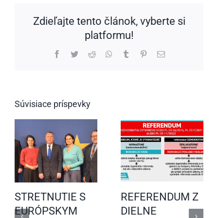
Zdieľajte tento článok, vyberte si
platformu!
Facebook
Twitter
Reddit
WhatsApp
Tumblr
Pinterest
Email
Súvisiace príspevky
STRETNUTIE S
REFERENDUM Z
EURÓPSKYM
DIELNE