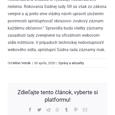
riešenia. Rokovania Súdnej rady SR sú však zo zákona
verejné a aj preto sme vládny návrh upravili uložením
povinnosti sprístupňovať obrazovo- zvukový záznam
každému občanovi.” Spravidla budú všetky záznamy
zasadnutí rady zverejnené na oficiálnom webovom
sídle inštitúcie. V prípadoch technickej nedostupnosV
webového sídla, sprístupní Súdna rada záznamy inak.
Od
Milan Vetrák
|
30 apríla, 2020
|
Správy a aktuality
Zdieľajte tento článok, vyberte si
platformu!
Facebook
Twitter
Reddit
WhatsApp
Tumblr
Pinterest
Email