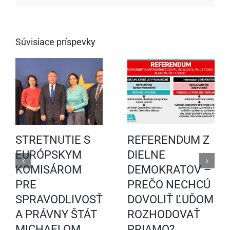
Súvisiace príspevky
STRETNUTIE S
REFERENDUM Z
EURÓPSKYM
DIELNE
KOMISÁROM
DEMOKRATOV –
PRE
PREČO NECHCÚ
SPRAVODLIVOSŤ
DOVOLIŤ ĽUĎOM
A PRÁVNY ŠTÁT
ROZHODOVAŤ
MICHAELOM
PRIAMO?