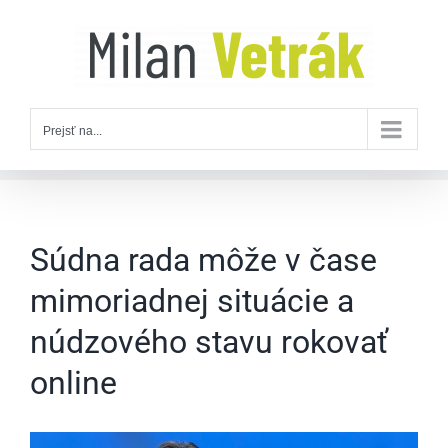
Skip
to
content
Prejsť na...
Súdna rada môže v čase
mimoriadnej situácie a
núdzového stavu rokovať
online
Zobraziť