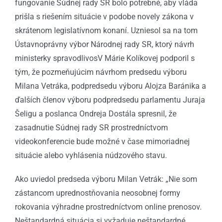
fungovanie Súdnej rady SR bolo potrebné, aby vláda
prišla s riešením situácie v podobe novely zákona v
skrátenom legislatívnom konaní. Uzniesol sa na tom
Ústavnoprávny výbor Národnej rady SR, ktorý návrh
ministerky spravodlivosV Márie Kolíkovej podporil s
tým, že pozmeňujúcim návrhom predsedu výboru
Milana Vetráka, podpredsedu výboru Alojza Baránika a
ďalších členov výboru podpredsedu parlamentu Juraja
Šeligu a poslanca Ondreja Dostála spresnil, že
zasadnutie Súdnej rady SR prostredníctvom
videokonferencie bude možné v čase mimoriadnej
situácie alebo vyhlásenia núdzového stavu.
Ako uviedol predseda výboru Milan Vetrák: „Nie som
zástancom uprednostňovania neosobnej formy
rokovania výhradne prostredníctvom online prenosov.
Neštandardná situácia si vyžaduje neštandardné