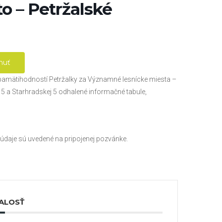
o – Petržalské
nuť
 pamätihodností Petržalky za Významné lesnícke miesta –
 5 a Starhradskej 5 odhalené informačné tabule,
 údaje sú uvedené na pripojenej pozvánke.
ALOSŤ