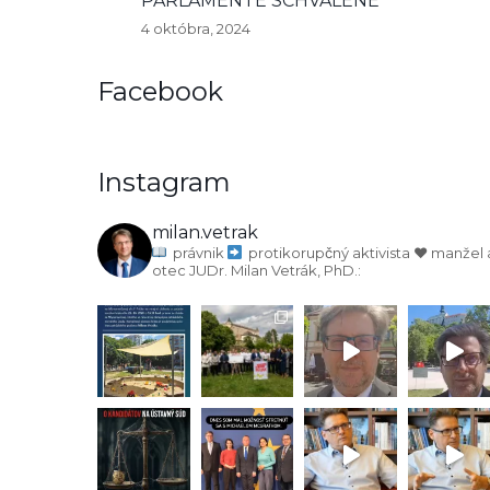
PARLAMENTE SCHVÁLENÉ
4 októbra, 2024
Facebook
Instagram
milan.vetrak
právnik
protikorupčný aktivista
♥️ manžel 
otec
JUDr. Milan Vetrák, PhD.: