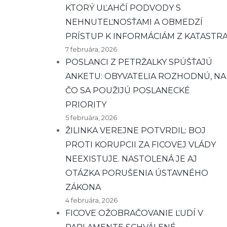
KTORÝ UĽAHČÍ PODVODY S
NEHNUTEĽNOSŤAMI A OBMEDZÍ
PRÍSTUP K INFORMÁCIÁM Z KATASTR
7 februára, 2026
POSLANCI Z PETRŽALKY SPÚŠŤAJÚ
ANKETU: OBYVATELIA ROZHODNÚ, NA
ČO SA POUŽIJÚ POSLANECKÉ
PRIORITY
5 februára, 2026
ŽILINKA VEREJNE POTVRDIL: BOJ
PROTI KORUPCII ZA FICOVEJ VLÁDY
NEEXISTUJE. NASTOLENÁ JE AJ
OTÁZKA PORUŠENIA ÚSTAVNÉHO
ZÁKONA
4 februára, 2026
FICOVE OŽOBRAČOVANIE ĽUDÍ V