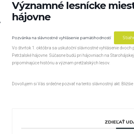
Významné lesnícke miest
hájovne
A
Stiah
Pozvánka na slávnostné vyhlásenie pamätihodností
Vo štvrtok 1. októbra sa uskutoční slávnostné vyhlásenie dvoch
Petržalské hájovne. Súčasne budú pri hájovniach na Starohájskej
pripomínajúce históriu a význam pretžalských lesov.
Dovoľujem si Vás srdečne pozvať na tento slávnostný akt. Bližšie
ZDIEĽAŤ UD