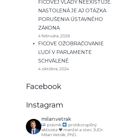
FICOVEJ VLÁDY NEEXISTUJE.
NASTOLENÁ JE AJ OTÁZKA
PORUŠENIA ÚSTAVNÉHO
ZÁKONA
4 februára, 2026
FICOVE OŽOBRAČOVANIE
ĽUDÍ V PARLAMENTE
SCHVÁLENÉ
4 októbra, 2024
Facebook
Instagram
milan.vetrak
právnik
protikorupčný
aktivista
♥️ manžel a otec
JUDr.
Milan Vetrák, PhD.: