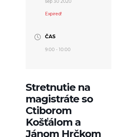
sep 30 2020
Expired!
ČAS
9:00 - 10:00
Stretnutie na
magistráte so
Ctiborom
Košťálom a
Jánom Hrčkom