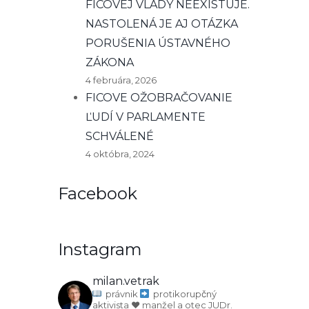
FICOVEJ VLÁDY NEEXISTUJE.
NASTOLENÁ JE AJ OTÁZKA
PORUŠENIA ÚSTAVNÉHO
ZÁKONA
4 februára, 2026
FICOVE OŽOBRAČOVANIE
ĽUDÍ V PARLAMENTE
SCHVÁLENÉ
4 októbra, 2024
Facebook
Instagram
milan.vetrak
právnik
protikorupčný
aktivista
♥️ manžel a otec
JUDr.