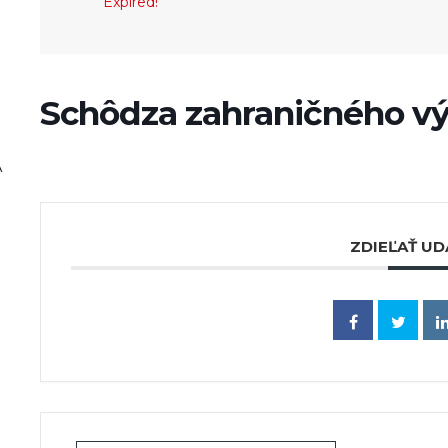
Expired!
Schôdza zahraničného v
A
ZDIEĽAŤ UD