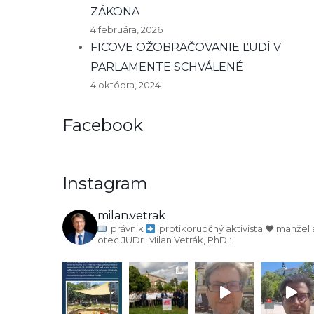
ZÁKONA
4 februára, 2026
FICOVE OŽOBRAČOVANIE ĽUDÍ V
PARLAMENTE SCHVÁLENÉ
4 októbra, 2024
Facebook
Instagram
milan.vetrak
právnik
protikorupčný aktivista
♥️ manžel 
otec
JUDr. Milan Vetrák, PhD.: