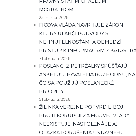
PRÁVNY ŠTÁT MICHAELOM
MCGRATHOM
25 marca, 2026
FICOVA VLÁDA NAVRHUJE ZÁKON,
KTORÝ UĽAHČÍ PODVODY S
NEHNUTEĽNOSŤAMI A OBMEDZÍ
PRÍSTUP K INFORMÁCIÁM Z KATASTR
7 februára, 2026
POSLANCI Z PETRŽALKY SPÚŠŤAJÚ
ANKETU: OBYVATELIA ROZHODNÚ, NA
ČO SA POUŽIJÚ POSLANECKÉ
PRIORITY
5 februára, 2026
ŽILINKA VEREJNE POTVRDIL: BOJ
PROTI KORUPCII ZA FICOVEJ VLÁDY
NEEXISTUJE. NASTOLENÁ JE AJ
OTÁZKA PORUŠENIA ÚSTAVNÉHO