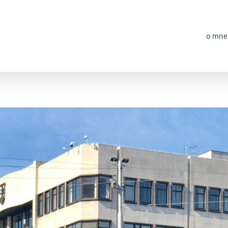
o mne