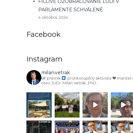
FICOVE OŽOBRAČOVANIE ĽUDÍ V
PARLAMENTE SCHVÁLENÉ
4 októbra, 2024
Facebook
Instagram
milan.vetrak
právnik
protikorupčný aktivista
♥️ manžel 
otec
JUDr. Milan Vetrák, PhD.: