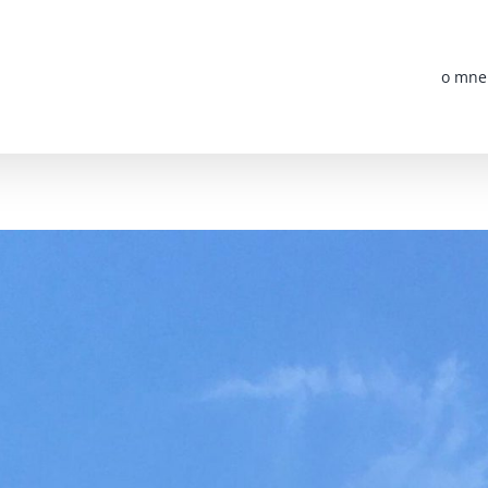
o mne