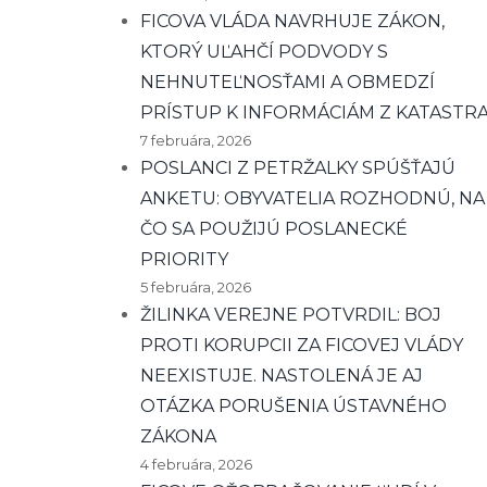
FICOVA VLÁDA NAVRHUJE ZÁKON,
KTORÝ UĽAHČÍ PODVODY S
NEHNUTEĽNOSŤAMI A OBMEDZÍ
PRÍSTUP K INFORMÁCIÁM Z KATASTR
7 februára, 2026
POSLANCI Z PETRŽALKY SPÚŠŤAJÚ
ANKETU: OBYVATELIA ROZHODNÚ, NA
ČO SA POUŽIJÚ POSLANECKÉ
PRIORITY
5 februára, 2026
ŽILINKA VEREJNE POTVRDIL: BOJ
PROTI KORUPCII ZA FICOVEJ VLÁDY
NEEXISTUJE. NASTOLENÁ JE AJ
OTÁZKA PORUŠENIA ÚSTAVNÉHO
ZÁKONA
4 februára, 2026