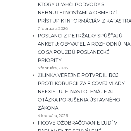
KTORÝ UĽAHČÍ PODVODY S
NEHNUTEĽNOSŤAMI A OBMEDZÍ
PRÍSTUP K INFORMÁCIÁM Z KATASTR
7 februára, 2026
POSLANCI Z PETRŽALKY SPÚŠŤAJÚ
ANKETU: OBYVATELIA ROZHODNÚ, NA
ČO SA POUŽIJÚ POSLANECKÉ
PRIORITY
5 februára, 2026
ŽILINKA VEREJNE POTVRDIL: BOJ
PROTI KORUPCII ZA FICOVEJ VLÁDY
NEEXISTUJE. NASTOLENÁ JE AJ
OTÁZKA PORUŠENIA ÚSTAVNÉHO
ZÁKONA
4 februára, 2026
FICOVE OŽOBRAČOVANIE ĽUDÍ V