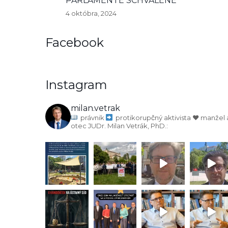
PARLAMENTE SCHVÁLENÉ
4 októbra, 2024
Facebook
Instagram
milan.vetrak
právnik
protikorupčný aktivista
♥️ manžel 
otec
JUDr. Milan Vetrák, PhD.: