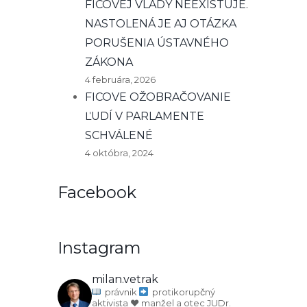
FICOVEJ VLÁDY NEEXISTUJE.
NASTOLENÁ JE AJ OTÁZKA
PORUŠENIA ÚSTAVNÉHO
ZÁKONA
4 februára, 2026
FICOVE OŽOBRAČOVANIE
ĽUDÍ V PARLAMENTE
SCHVÁLENÉ
4 októbra, 2024
Facebook
Instagram
milan.vetrak
právnik
protikorupčný
aktivista
♥️ manžel a otec
JUDr.