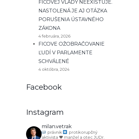
FICOVEJ VLÁDY NEEXISTUJE.
NASTOLENÁ JE AJ OTÁZKA
PORUŠENIA ÚSTAVNÉHO
ZÁKONA
4 februára, 2026
FICOVE OŽOBRAČOVANIE
ĽUDÍ V PARLAMENTE
SCHVÁLENÉ
4 októbra, 2024
Facebook
Instagram
milan.vetrak
právnik
protikorupčný
aktivista
♥️ manžel a otec
JUDr.