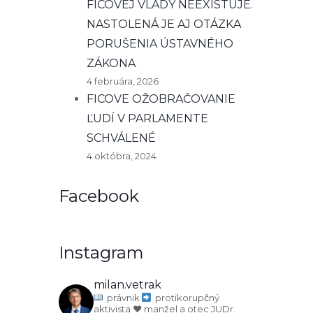
FICOVEJ VLÁDY NEEXISTUJE.
NASTOLENÁ JE AJ OTÁZKA
PORUŠENIA ÚSTAVNÉHO
ZÁKONA
4 februára, 2026
FICOVE OŽOBRAČOVANIE
ĽUDÍ V PARLAMENTE
SCHVÁLENÉ
4 októbra, 2024
Facebook
Instagram
milan.vetrak
právnik
protikorupčný
aktivista
♥️ manžel a otec
JUDr.