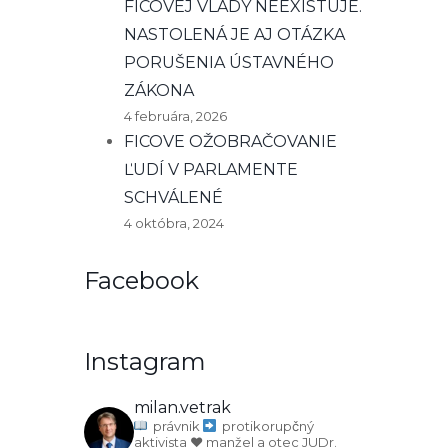
FICOVEJ VLÁDY NEEXISTUJE.
NASTOLENÁ JE AJ OTÁZKA
PORUŠENIA ÚSTAVNÉHO
ZÁKONA
4 februára, 2026
FICOVE OŽOBRAČOVANIE
ĽUDÍ V PARLAMENTE
SCHVÁLENÉ
4 októbra, 2024
Facebook
Instagram
milan.vetrak
právnik
protikorupčný
aktivista
♥️ manžel a otec
JUDr.