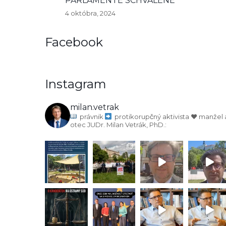
PARLAMENTE SCHVÁLENÉ
4 októbra, 2024
Facebook
Instagram
milan.vetrak
právnik
protikorupčný aktivista
♥️ manžel 
otec
JUDr. Milan Vetrák, PhD.: