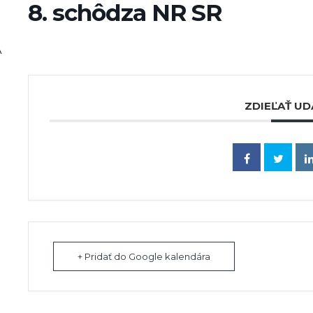
8. schôdza NR SR
A
ZDIEĽAŤ UD
+ Pridať do Google kalendára