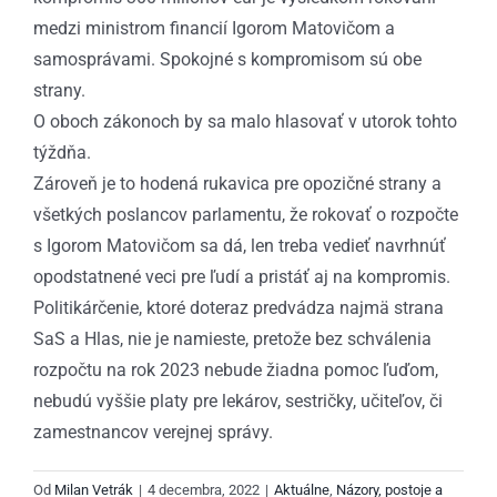
medzi ministrom financií Igorom Matovičom a
samosprávami. Spokojné s kompromisom sú obe
strany.
O oboch zákonoch by sa malo hlasovať v utorok tohto
týždňa.
Zároveň je to hodená rukavica pre opozičné strany a
všetkých poslancov parlamentu, že rokovať o rozpočte
s Igorom Matovičom sa dá, len treba vedieť navrhnúť
opodstatnené veci pre ľudí a pristáť aj na kompromis.
Politikárčenie, ktoré doteraz predvádza najmä strana
SaS a Hlas, nie je namieste, pretože bez schválenia
rozpočtu na rok 2023 nebude žiadna pomoc ľuďom,
nebudú vyššie platy pre lekárov, sestričky, učiteľov, či
zamestnancov verejnej správy.
Od
Milan Vetrák
|
4 decembra, 2022
|
Aktuálne
,
Názory, postoje a