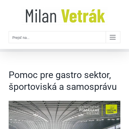
Skip
to
content
Prejsť na...
Pomoc pre gastro sektor,
športoviská a samosprávu
Zobraziť
väčší
obrázok