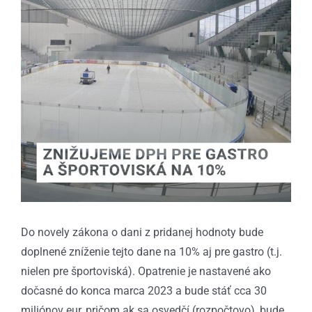
Do novely zákona o dani z pridanej hodnoty bude
doplnené zníženie tejto dane na 10% aj pre gastro (t.j.
nielen pre športoviská). Opatrenie je nastavené ako
dočasné do konca marca 2023 a bude stáť cca 30
miliónov eur, pričom ak sa osvedčí (rozpočtovo), bude