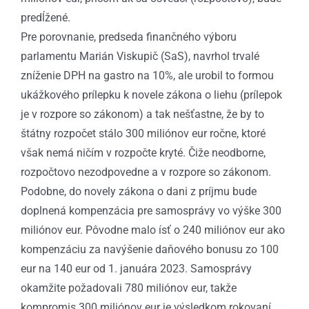
predĺžené.
Pre porovnanie, predseda finančného výboru
parlamentu Marián Viskupič (SaS), navrhol trvalé
zníženie DPH na gastro na 10%, ale urobil to formou
ukážkového prílepku k novele zákona o liehu (prílepok
je v rozpore so zákonom) a tak nešťastne, že by to
štátny rozpočet stálo 300 miliónov eur ročne, ktoré
však nemá ničím v rozpočte kryté. Čiže neodborne,
rozpočtovo nezodpovedne a v rozpore so zákonom.
Podobne, do novely zákona o dani z príjmu bude
doplnená kompenzácia pre samosprávy vo výške 300
miliónov eur. Pôvodne malo ísť o 240 miliónov eur ako
kompenzáciu za navýšenie daňového bonusu zo 100
eur na 140 eur od 1. januára 2023. Samosprávy
okamžite požadovali 780 miliónov eur, takže
kompromis 300 miliónov eur je výsledkom rokovaní