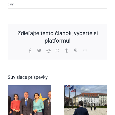
činy
Zdieľajte tento článok, vyberte si
platformu!
Facebook
Twitter
Reddit
WhatsApp
Tumblr
Pinterest
Email
Súvisiace príspevky