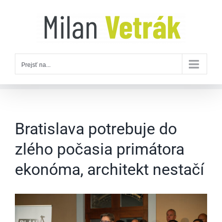
Skip
to
content
Prejsť na...
Bratislava potrebuje do
zlého počasia primátora
ekonóma, architekt nestačí
Zobraziť
väčší