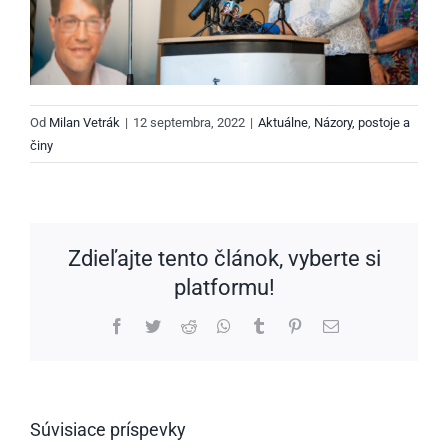
Od
Milan Vetrák
|
12 septembra, 2022
|
Aktuálne
,
Názory, postoje a
činy
Zdieľajte tento článok, vyberte si
platformu!
Facebook
Twitter
Reddit
WhatsApp
Tumblr
Pinterest
Email
Súvisiace príspevky