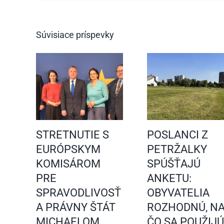
Súvisiace príspevky
STRETNUTIE S
POSLANCI Z
EURÓPSKYM
PETRŽALKY
KOMISÁROM
SPÚŠŤAJÚ
PRE
ANKETU:
SPRAVODLIVOSŤ
OBYVATELIA
A PRÁVNY ŠTÁT
ROZHODNÚ, N
MICHAELOM
ČO SA POUŽIJÚ