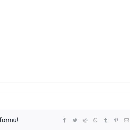
tformu!
Facebook
Twitter
Reddit
WhatsApp
Tumblr
Pinter