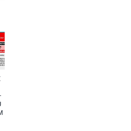
Z
–
Ú
M