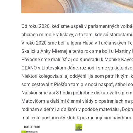
Od roku 2020, keď sme uspeli v parlamentných voľbá
obciach mimo Bratislavy, a to tam, kde sú starostami
V roku 2020 sme boli u Igora Husa v Turčianskych Tepl
Skalici u Anky Miernej a tento rok sme boli u Martiny 
Pôvodne sme mali ísť aj do Kuneradu k Monike Kaveck
OĽANO v Liptovskom Jáne, rozhodli sme sa tieto dve 
Niektorí kolegovia si aj oddýchli, ja som patril k tým
som cestoval z Piešťan tam a v noci naspať, stihol s
Najskôr sme asi 8 hodín podrobne diskutovali s pr
Matovičom a ďalšími členmi vlády o opatreniach na 
rodinám s deťmi a ďalším) v podobe materiálu „Dobre
mali ešte poslanecký klub k pozmeňujúcim návrhom k n