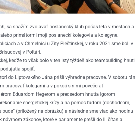
ch, sa snažím zvolávať poslanecký klub počas leta v mestách a
 alebo primátormi moji poslaneckí kolegovia a kolegyne.
iciach a v Chmelnici u Zity Pleštinskej, v roku 2021 sme boli v
Brisudovej v Poltári.
ej, keďže to však bolo v ten istý týždeň ako teambuilding hnut
podujatia spojiť.
, ktorí do Liptovského Jána prišli výhradne pracovne. V sobotu rá
om pracovať kolegami a v pokoji s nimi povečerať.
emiérom Eduardom Hegerom a predsedom hnutia Igorom
prekonanie energetickej krízy a na pomoc ľuďom (dôchodcom,
 bude“ (priložený na obrázku) a následne sme viac ako hodinu
ávrhom zákonov, ktoré v parlamente prešli do II. čítania.